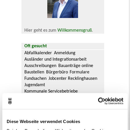
Hier geht es zum
Willkommensgruß
.
Oft gesucht
Abfallkalender
Anmeldung
Ausländer und Integrationsarbeit
Ausschreibungen
Bauanträge online
Baustellen
Bürgerbüro
Formulare
Fundsachen
Jobcenter Recklinghausen
Jugendamt
Kommunale Servicebetriebe
Kreis Recklinghausen
Notdienste
Ordnungsamt
Personalausweis
Rat und Ausschüsse
Reisepass
Stadtbibliothek
Ummeldung
Diese Webseite verwendet Cookies
Verkaufsoffene Sonntage