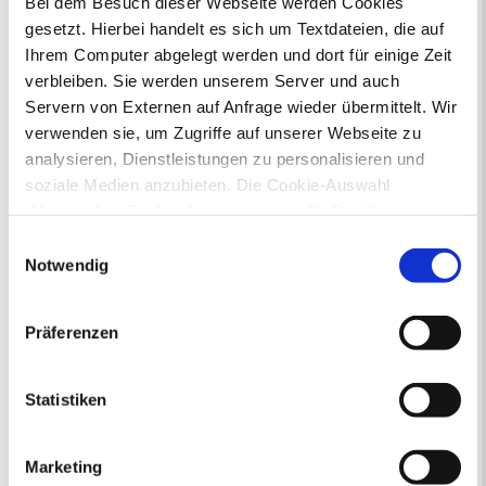
Bei dem Besuch dieser Webseite werden Cookies
gesetzt. Hierbei handelt es sich um Textdateien, die auf
Ihr Kontakt zur Stadtverwaltung
Ihrem Computer abgelegt werden und dort für einige Zeit
verbleiben. Sie werden unserem Server und auch
Servern von Externen auf Anfrage wieder übermittelt. Wir
verwenden sie, um Zugriffe auf unserer Webseite zu
analysieren, Dienstleistungen zu personalisieren und
soziale Medien anzubieten. Die Cookie-Auswahl
„Notwendige Cookies“ ist voreingestellt. Darüber hinaus
Online-Terminvergabe
gibt es Cookies und Dienstleister, die Daten in
Ausländerangelegenheiten
Einwilligungsauswahl
Drittländern (USA) mit unzureichendem
Beurkundung Vaterschaft, Sorge
Notwendig
und Unterhalt
Datenschutzniveau verarbeiten. Es besteht die Gefahr,
Gewerbeangelegenheiten
dass diese zu Kontroll- und Überwachungszwecken von
Präferenzen
Urkundenservice
anderen missbraucht werden, ohne dass Sie sich mit
Online-Service (Serviceportal)
einem Rechtsbehelf hiervor schützen können. Welche
Kontaktformular
Arten von Cookies genau gesetzt werden, wie lang sie
Statistiken
Öffnungszeiten
gespeichert werden, von wem sie gesetzt wurden und
E-Rechnung FAQ
wie Sie dies verhindern können, können Sie unter
Bürgerservice von A-Z
Marketing
„Details anzeigen“ erfahren oder der
Ausweisstatus