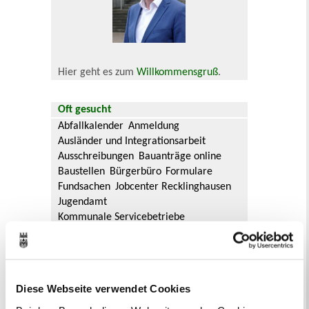
Hier geht es zum
Willkommensgruß
.
Oft gesucht
Abfallkalender
Anmeldung
Ausländer und Integrationsarbeit
Ausschreibungen
Bauanträge online
Baustellen
Bürgerbüro
Formulare
Fundsachen
Jobcenter Recklinghausen
Jugendamt
Kommunale Servicebetriebe
Kreis Recklinghausen
Notdienste
Ordnungsamt
Personalausweis
Rat und Ausschüsse
Reisepass
Stadtbibliothek
Ummeldung
Diese Webseite verwendet Cookies
Verkaufsoffene Sonntage