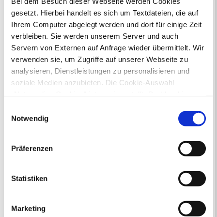
Bei dem Besuch dieser Webseite werden Cookies
gesetzt. Hierbei handelt es sich um Textdateien, die auf
Ihr Kontakt zur Stadtverwaltung
Ihrem Computer abgelegt werden und dort für einige Zeit
verbleiben. Sie werden unserem Server und auch
Servern von Externen auf Anfrage wieder übermittelt. Wir
verwenden sie, um Zugriffe auf unserer Webseite zu
analysieren, Dienstleistungen zu personalisieren und
soziale Medien anzubieten. Die Cookie-Auswahl
„Notwendige Cookies“ ist voreingestellt. Darüber hinaus
Online-Terminvergabe
gibt es Cookies und Dienstleister, die Daten in
Ausländerangelegenheiten
Einwilligungsauswahl
Drittländern (USA) mit unzureichendem
Beurkundung Vaterschaft, Sorge
Notwendig
und Unterhalt
Datenschutzniveau verarbeiten. Es besteht die Gefahr,
Gewerbeangelegenheiten
dass diese zu Kontroll- und Überwachungszwecken von
Präferenzen
Urkundenservice
anderen missbraucht werden, ohne dass Sie sich mit
Online-Service (Serviceportal)
einem Rechtsbehelf hiervor schützen können. Welche
Kontaktformular
Arten von Cookies genau gesetzt werden, wie lang sie
Statistiken
Öffnungszeiten
gespeichert werden, von wem sie gesetzt wurden und
E-Rechnung FAQ
wie Sie dies verhindern können, können Sie unter
Bürgerservice von A-Z
Marketing
„Details anzeigen“ erfahren oder der
Ausweisstatus