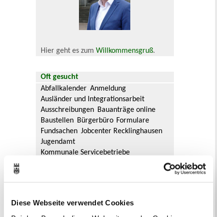
Hier geht es zum
Willkommensgruß
.
Oft gesucht
Abfallkalender
Anmeldung
Ausländer und Integrationsarbeit
Ausschreibungen
Bauanträge online
Baustellen
Bürgerbüro
Formulare
Fundsachen
Jobcenter Recklinghausen
Jugendamt
Kommunale Servicebetriebe
Kreis Recklinghausen
Notdienste
Ordnungsamt
Personalausweis
Rat und Ausschüsse
Reisepass
Stadtbibliothek
Ummeldung
Diese Webseite verwendet Cookies
Verkaufsoffene Sonntage