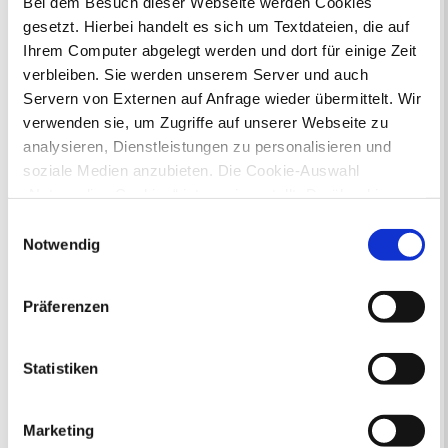
Bei dem Besuch dieser Webseite werden Cookies
gesetzt. Hierbei handelt es sich um Textdateien, die auf
Ihr Kontakt zur Stadtverwaltung
Ihrem Computer abgelegt werden und dort für einige Zeit
verbleiben. Sie werden unserem Server und auch
Servern von Externen auf Anfrage wieder übermittelt. Wir
verwenden sie, um Zugriffe auf unserer Webseite zu
analysieren, Dienstleistungen zu personalisieren und
soziale Medien anzubieten. Die Cookie-Auswahl
„Notwendige Cookies“ ist voreingestellt. Darüber hinaus
Online-Terminvergabe
gibt es Cookies und Dienstleister, die Daten in
Ausländerangelegenheiten
Einwilligungsauswahl
Drittländern (USA) mit unzureichendem
Beurkundung Vaterschaft, Sorge
Notwendig
und Unterhalt
Datenschutzniveau verarbeiten. Es besteht die Gefahr,
Gewerbeangelegenheiten
dass diese zu Kontroll- und Überwachungszwecken von
Präferenzen
Urkundenservice
anderen missbraucht werden, ohne dass Sie sich mit
Online-Service (Serviceportal)
einem Rechtsbehelf hiervor schützen können. Welche
Kontaktformular
Arten von Cookies genau gesetzt werden, wie lang sie
Statistiken
Öffnungszeiten
gespeichert werden, von wem sie gesetzt wurden und
E-Rechnung FAQ
wie Sie dies verhindern können, können Sie unter
Bürgerservice von A-Z
Marketing
„Details anzeigen“ erfahren oder der
Ausweisstatus