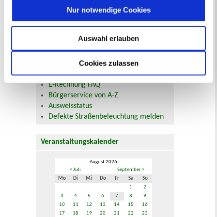
Nur notwendige Cookies
Beurkundung Vaterschaft, Sorge
und Unterhalt
Gewerbeangelegenheiten
Auswahl erlauben
Urkundenservice
Online-Service (Serviceportal)
Cookies zulassen
Kontaktformular
Öffnungszeiten
E-Rechnung FAQ
Bürgerservice von A-Z
Ausweisstatus
Defekte Straßenbeleuchtung melden
Veranstaltungskalender
August 2026
< Juli
September >
Mo
Di
Mi
Do
Fr
Sa
So
1
2
3
4
5
6
7
8
9
10
11
12
13
14
15
16
17
18
19
20
21
22
23