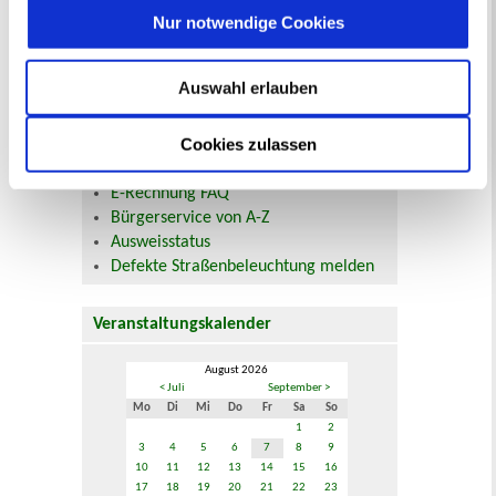
Nur notwendige Cookies
Beurkundung Vaterschaft, Sorge
und Unterhalt
Gewerbeangelegenheiten
Auswahl erlauben
Urkundenservice
Online-Service (Serviceportal)
Cookies zulassen
Kontaktformular
Öffnungszeiten
E-Rechnung FAQ
Bürgerservice von A-Z
Ausweisstatus
Defekte Straßenbeleuchtung melden
Veranstaltungskalender
August 2026
< Juli
September >
Mo
Di
Mi
Do
Fr
Sa
So
1
2
3
4
5
6
7
8
9
10
11
12
13
14
15
16
17
18
19
20
21
22
23