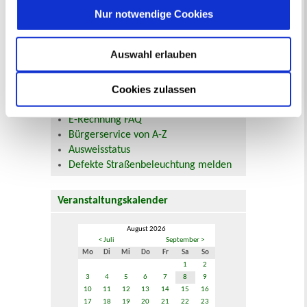
Nur notwendige Cookies
Beurkundung Vaterschaft, Sorge
und Unterhalt
Gewerbeangelegenheiten
Auswahl erlauben
Urkundenservice
Online-Service (Serviceportal)
Cookies zulassen
Kontaktformular
Öffnungszeiten
E-Rechnung FAQ
Bürgerservice von A-Z
Ausweisstatus
Defekte Straßenbeleuchtung melden
Veranstaltungskalender
August 2026
< Juli
September >
Mo
Di
Mi
Do
Fr
Sa
So
1
2
3
4
5
6
7
8
9
10
11
12
13
14
15
16
17
18
19
20
21
22
23