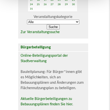
17
18
19
20
21
22
23
24
25
26
27
28
29
30
31
Veranstaltungskategorie
Zur Veranstaltungssuche
Bürgerbeteiligung
Online-Beteiligungsportal der
Stadtverwaltung
Bauleitplanung: Für Bürger*innen gibt
es Möglichkeiten, sich an
Bebauungsplänen und Änderungen zum
Flächennutzungsplan zu beteiligen.
Aktuelle Bürgerbeteiligungen zu
Bebauungsplänen finden Sie hier.