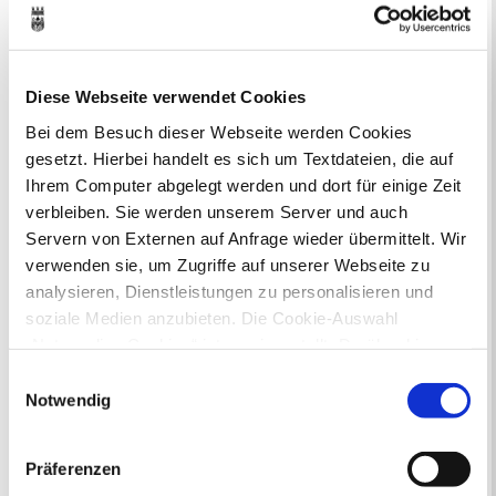
Ausschreibungen
Bauanträge online
Baustellen
Bürgerbüro
Formulare
Fundsachen
Jobcenter Recklinghausen
Jugendamt
Diese Webseite verwendet Cookies
Kommunale Servicebetriebe
Bei dem Besuch dieser Webseite werden Cookies
Kreis Recklinghausen
Notdienste
gesetzt. Hierbei handelt es sich um Textdateien, die auf
Ordnungsamt
Personalausweis
Ihrem Computer abgelegt werden und dort für einige Zeit
Rat und Ausschüsse
Reisepass
Stadtbibliothek
Ummeldung
verbleiben. Sie werden unserem Server und auch
Verkaufsoffene Sonntage
Servern von Externen auf Anfrage wieder übermittelt. Wir
verwenden sie, um Zugriffe auf unserer Webseite zu
analysieren, Dienstleistungen zu personalisieren und
Ihr Kontakt zur Stadtverwaltung
soziale Medien anzubieten. Die Cookie-Auswahl
„Notwendige Cookies“ ist voreingestellt. Darüber hinaus
gibt es Cookies und Dienstleister, die Daten in
Einwilligungsauswahl
Drittländern (USA) mit unzureichendem
Notwendig
Datenschutzniveau verarbeiten. Es besteht die Gefahr,
dass diese zu Kontroll- und Überwachungszwecken von
Präferenzen
anderen missbraucht werden, ohne dass Sie sich mit
Online-Terminvergabe