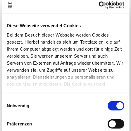
Ausschreibungen
Bauanträge online
Baustellen
Bürgerbüro
Formulare
Fundsachen
Jobcenter Recklinghausen
Jugendamt
Diese Webseite verwendet Cookies
Kommunale Servicebetriebe
Bei dem Besuch dieser Webseite werden Cookies
Kreis Recklinghausen
Notdienste
gesetzt. Hierbei handelt es sich um Textdateien, die auf
Ordnungsamt
Personalausweis
Ihrem Computer abgelegt werden und dort für einige Zeit
Rat und Ausschüsse
Reisepass
Stadtbibliothek
Ummeldung
verbleiben. Sie werden unserem Server und auch
Verkaufsoffene Sonntage
Servern von Externen auf Anfrage wieder übermittelt. Wir
verwenden sie, um Zugriffe auf unserer Webseite zu
analysieren, Dienstleistungen zu personalisieren und
Ihr Kontakt zur Stadtverwaltung
soziale Medien anzubieten. Die Cookie-Auswahl
„Notwendige Cookies“ ist voreingestellt. Darüber hinaus
gibt es Cookies und Dienstleister, die Daten in
Einwilligungsauswahl
Drittländern (USA) mit unzureichendem
Notwendig
Datenschutzniveau verarbeiten. Es besteht die Gefahr,
dass diese zu Kontroll- und Überwachungszwecken von
Präferenzen
anderen missbraucht werden, ohne dass Sie sich mit
Online-Terminvergabe