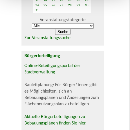
17
18
19
20
21
22
23
24
25
26
27
28
29
30
31
Veranstaltungskategorie
Zur Veranstaltungssuche
Bürgerbeteiligung
Online-Beteiligungsportal der
Stadtverwaltung
Bauleitplanung: Für Bürger*innen gibt
es Möglichkeiten, sich an
Bebauungsplänen und Änderungen zum
Flächennutzungsplan zu beteiligen.
Aktuelle Bürgerbeteiligungen zu
Bebauungsplänen finden Sie hier.