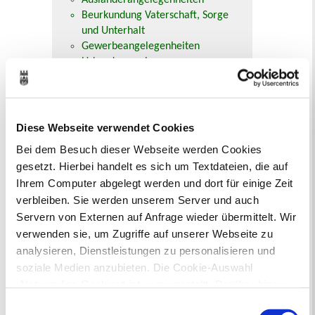
Beurkundung Vaterschaft, Sorge
und Unterhalt
Gewerbeangelegenheiten
Urkundenservice
Online-Service (Serviceportal)
Kontaktformular
Öffnungszeiten
E-Rechnung FAQ
Diese Webseite verwendet Cookies
Bürgerservice von A-Z
Bei dem Besuch dieser Webseite werden Cookies
Ausweisstatus
gesetzt. Hierbei handelt es sich um Textdateien, die auf
Defekte Straßenbeleuchtung melden
Ihrem Computer abgelegt werden und dort für einige Zeit
verbleiben. Sie werden unserem Server und auch
Veranstaltungskalender
Servern von Externen auf Anfrage wieder übermittelt. Wir
verwenden sie, um Zugriffe auf unserer Webseite zu
August 2026
< Juli
September >
analysieren, Dienstleistungen zu personalisieren und
Mo
Di
Mi
Do
Fr
Sa
So
soziale Medien anzubieten. Die Cookie-Auswahl
1
2
„Notwendige Cookies“ ist voreingestellt. Darüber hinaus
3
4
5
6
7
8
9
10
11
12
13
14
15
16
gibt es Cookies und Dienstleister, die Daten in
Einwilligungsauswahl
17
18
19
20
21
22
23