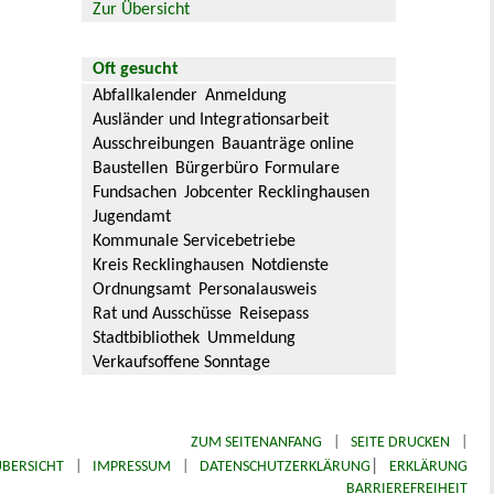
Zur Übersicht
Oft gesucht
Abfallkalender
Anmeldung
Ausländer und Integrationsarbeit
Ausschreibungen
Bauanträge online
Baustellen
Bürgerbüro
Formulare
Fundsachen
Jobcenter Recklinghausen
Jugendamt
Kommunale Servicebetriebe
Kreis Recklinghausen
Notdienste
Ordnungsamt
Personalausweis
Rat und Ausschüsse
Reisepass
Stadtbibliothek
Ummeldung
Verkaufsoffene Sonntage
ZUM SEITENANFANG
|
SEITE DRUCKEN
|
|
BERSICHT
|
IMPRESSUM
|
DATENSCHUTZERKLÄRUNG
ERKLÄRUNG
BARRIEREFREIHEIT