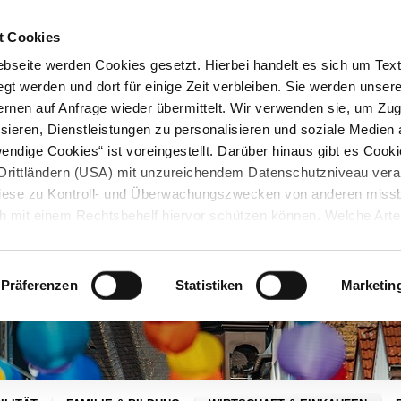
STARTSEITE
KONTAKT
STADTPLAN
PRESSE
KARRIERE
ÜBERSICH
t Cookies
seite werden Cookies gesetzt. Hierbei handelt es sich um Textd
gt werden und dort für einige Zeit verbleiben. Sie werden unse
rnen auf Anfrage wieder übermittelt. Wir verwenden sie, um Zugr
sieren, Dienstleistungen zu personalisieren und soziale Medien 
ndige Cookies“ ist voreingestellt. Darüber hinaus gibt es Cook
in Drittländern (USA) mit unzureichendem Datenschutzniveau vera
 diese zu Kontroll- und Überwachungszwecken von anderen miss
h mit einem Rechtsbehelf hiervor schützen können. Welche Art
den, wie lang sie gespeichert werden, von wem sie gesetzt wu
, können Sie unter „Details anzeigen“ erfahren oder der
tnehmen. Die von Ihnen getroffene Auswahl der gewünschten C
Präferenzen
Statistiken
Marketin
die Zukunft angepasst oder
widerrufen
werden.