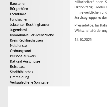
Mitarbeiter*innen. 
Baustellen
Ortloh tätig. Fiedler
Bürgerbüro
im gewerblichen und 
Formulare
Servicegruppe zu den
Fundsachen
Jobcenter Recklinghausen
Pressefotos
: Im Rah
Jugendamt
Wirtschaftsförderung
Kommunale Servicebetriebe
15.10.2025
Kreis Recklinghausen
Notdienste
Ordnungsamt
Personalausweis
Rat und Ausschüsse
Reisepass
Stadtbibliothek
Ummeldung
Verkaufsoffene Sonntage