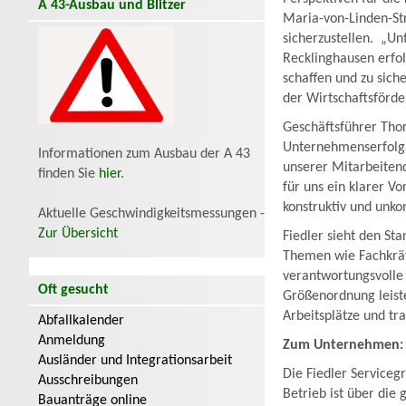
A 43-Ausbau und Blitzer
Maria-von-Linden-Str
sicherzustellen. „Un
Recklinghausen erfol
schaffen und zu siche
der Wirtschaftsförde
Geschäftsführer Thor
Unternehmenserfolg: „
Informationen zum Ausbau der A 43
unserer Mitarbeiten
finden Sie
hier
.
für uns ein klarer V
konstruktiv und unkom
Aktuelle Geschwindigkeitsmessungen -
Zur Übersicht
Fiedler sieht den St
Themen wie Fachkräf
verantwortungsvolle
Oft gesucht
Größenordnung leiste
Arbeitsplätze und tra
Abfallkalender
Anmeldung
Zum Unternehmen
Ausländer und Integrationsarbeit
Die Fiedler Serviceg
Ausschreibungen
Betrieb ist über die
Bauanträge online