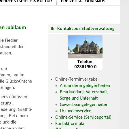
RUHRFESTSPIELE & KULTUR
FREIZEIT & TOURISMUS
en Jubiläum
Ihr Kontakt zur Stadtverwaltung
ie Fiedler
standteil der
hausen.
 die
ehmen, um im
Online-Terminvergabe
die Glückwünsche
Ausländerangelegenheiten
bringen.
Beurkundung Vaterschaft,
hmens umfassen
Sorge und Unterhalt
ierung,
Gewerbeangelegenheiten
delung, Graffiti-
Urkundenservice
rung. Bei einem
Online-Service (Serviceportal)
e und die
Kontaktformular
Fläche an der