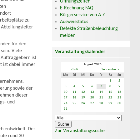
Öffnungszeiten
ten
E-Rechnung FAQ
andort
Bürgerservice von A-Z
rbeitsplätze zu
Ausweisstatus
 Abteilungsleiter
Defekte Straßenbeleuchtung
melden
enden für den
sein. Viele
Veranstaltungskalender
Auftraggebern ist
dt ist dabei immer
August 2026
< Juli
September >
Mo
Di
Mi
Do
Fr
Sa
So
1
2
nternehmens.
3
4
5
6
7
8
9
ierung sowie der
10
11
12
13
14
15
16
nehmen dieser
17
18
19
20
21
22
23
ngs- und
24
25
26
27
28
29
30
31
ch entwickelt. Der
Zur Veranstaltungssuche
eute rund 30