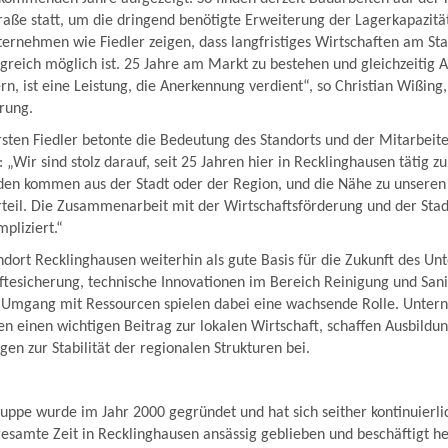
aße statt, um die dringend benötigte Erweiterung der Lagerkapazitä
ternehmen wie Fiedler zeigen, dass langfristiges Wirtschaften am St
greich möglich ist. 25 Jahre am Markt zu bestehen und gleichzeitig A
rn, ist eine Leistung, die Anerkennung verdient“, so Christian Wißing,
rung.
sten Fiedler betonte die Bedeutung des Standorts und der Mitarbeit
Wir sind stolz darauf, seit 25 Jahren hier in Recklinghausen tätig zu 
den kommen aus der Stadt oder der Region, und die Nähe zu unseren 
orteil. Die Zusammenarbeit mit der Wirtschaftsförderung und der Sta
pliziert.“
andort Recklinghausen weiterhin als gute Basis für die Zukunft des U
tesicherung, technische Innovationen im Bereich Reinigung und San
 Umgang mit Ressourcen spielen dabei eine wachsende Rolle. Unter
n einen wichtigen Beitrag zur lokalen Wirtschaft, schaffen Ausbildu
gen zur Stabilität der regionalen Strukturen bei.
:
ruppe wurde im Jahr 2000 gegründet und hat sich seither kontinuierli
 gesamte Zeit in Recklinghausen ansässig geblieben und beschäftigt h