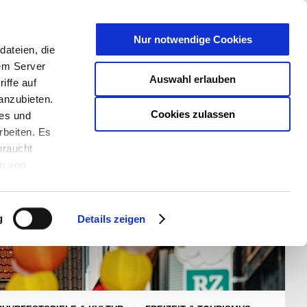
T
Nur notwendige Cookies
ateien, die
S/W - ANSICHT:
SCHRIFTGRÖßE:
rem Server
Auswahl erlauben
iffe auf
anzubieten.
Cookies zulassen
ies und
rbeiten. Es
braucht
en von
rden und wie
ookies kann
g
Details zeigen