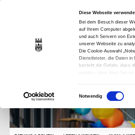
Diese Webseite verwende
Bei dem Besuch dieser Web
auf Ihrem Computer abgele
und auch Servern von Exte
unserer Webseite zu analy
Die Cookie-Auswahl „Notwe
Dienstleister, die Daten 
besteht die Gefahr, dass
werden, ohne dass Sie sic
Cookies genau gesetzt wer
Sie dies verhindern können
Einwilligungsauswahl
Datenschutzerklärung
en
Notwendig
jederzeit mit Wirkung für 