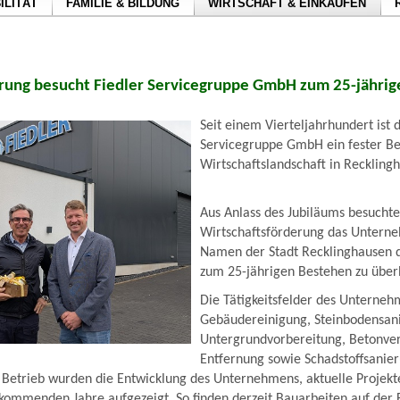
ILITÄT
FAMILIE & BILDUNG
WIRTSCHAFT & EINKAUFEN
rung besucht Fiedler Servicegruppe GmbH zum 25-jährig
Seit einem Vierteljahrhundert ist d
Servicegruppe GmbH ein fester Be
Wirtschaftslandschaft in Reckling
Aus Anlass des Jubiläums besuchte
Wirtschaftsförderung das Untern
Namen der Stadt Recklinghausen 
zum 25-jährigen Bestehen zu über
Die Tätigkeitsfelder des Unterne
Gebäudereinigung, Steinbodensan
Untergrundvorbereitung, Betonvere
Entfernung sowie Schadstoffsanie
Betrieb wurden die Entwicklung des Unternehmens, aktuelle Projekt
 kommenden Jahre aufgezeigt. So finden derzeit Bauarbeiten auf der 