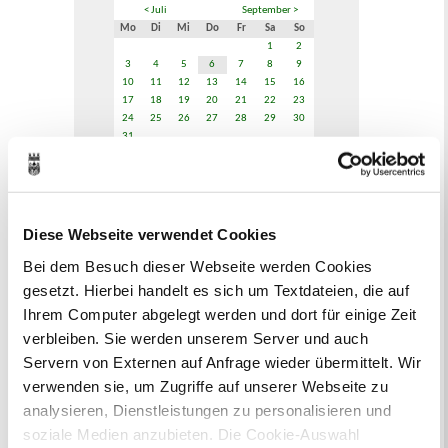
< Juli
September >
Mo
Di
Mi
Do
Fr
Sa
So
1
2
3
4
5
6
7
8
9
10
11
12
13
14
15
16
17
18
19
20
21
22
23
24
25
26
27
28
29
30
31
Veranstaltungskategorie
Zur Veranstaltungssuche
Diese Webseite verwendet Cookies
Bei dem Besuch dieser Webseite werden Cookies
gesetzt. Hierbei handelt es sich um Textdateien, die auf
Bürgerbeteiligung
Ihrem Computer abgelegt werden und dort für einige Zeit
Online-Beteiligungsportal der
verbleiben. Sie werden unserem Server und auch
Stadtverwaltung
Servern von Externen auf Anfrage wieder übermittelt. Wir
verwenden sie, um Zugriffe auf unserer Webseite zu
Bauleitplanung: Für Bürger*innen gibt
analysieren, Dienstleistungen zu personalisieren und
es Möglichkeiten, sich an
soziale Medien anzubieten. Die Cookie-Auswahl
Bebauungsplänen und Änderungen zum