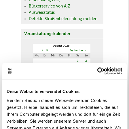
E-Rechnung FAQ
Bürgerservice von A-Z
Ausweisstatus
Defekte Straßenbeleuchtung melden
Veranstaltungskalender
August 2026
< Juli
September >
Mo
Di
Mi
Do
Fr
Sa
So
1
2
3
4
5
6
7
8
9
10
11
12
13
14
15
16
17
18
19
20
21
22
23
24
25
26
27
28
29
30
31
Diese Webseite verwendet Cookies
Veranstaltungskategorie
Bei dem Besuch dieser Webseite werden Cookies
gesetzt. Hierbei handelt es sich um Textdateien, die auf
Zur Veranstaltungssuche
Ihrem Computer abgelegt werden und dort für einige Zeit
verbleiben. Sie werden unserem Server und auch
Servern von Externen auf Anfrage wieder übermittelt. Wir