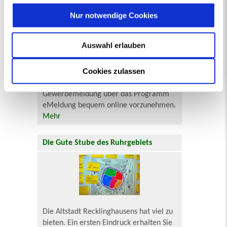
Behinderung
Arbeitslos
Nur notwendige Cookies
Senioren und Pflege
Finanzielle und soziale Notlagen
Auswahl erlauben
Das virtuelle Gewerbeamt der Stadt
Recklinghausen
Cookies zulassen
Wir bieten Ihnen die Möglichkeit, Ihre
Gewerbemeldung über das Programm
eMeldung bequem online vorzunehmen.
Mehr
Die Gute Stube des Ruhrgebiets
Die Altstadt Recklinghausens hat viel zu
bieten. Ein ersten Eindruck erhalten Sie