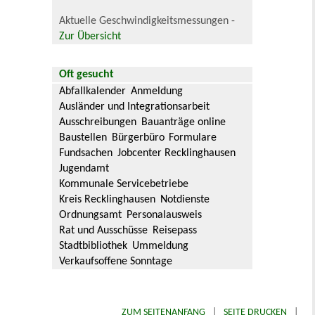
Aktuelle Geschwindigkeitsmessungen -
Zur Übersicht
Oft gesucht
Abfallkalender
Anmeldung
Ausländer und Integrationsarbeit
Ausschreibungen
Bauanträge online
Baustellen
Bürgerbüro
Formulare
Fundsachen
Jobcenter Recklinghausen
Jugendamt
Kommunale Servicebetriebe
Kreis Recklinghausen
Notdienste
Ordnungsamt
Personalausweis
Rat und Ausschüsse
Reisepass
Stadtbibliothek
Ummeldung
Verkaufsoffene Sonntage
ZUM SEITENANFANG
|
SEITE DRUCKEN
|