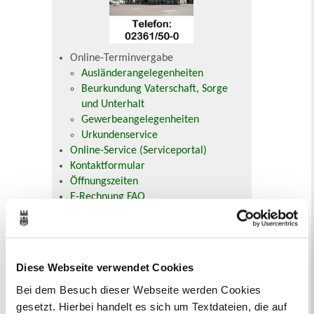
Online-Terminvergabe
Ausländerangelegenheiten
Beurkundung Vaterschaft, Sorge
und Unterhalt
Gewerbeangelegenheiten
Urkundenservice
Online-Service (Serviceportal)
Kontaktformular
Öffnungszeiten
E-Rechnung FAQ
Bürgerservice von A-Z
Ausweisstatus
Defekte Straßenbeleuchtung melden
Diese Webseite verwendet Cookies
Veranstaltungskalender
Bei dem Besuch dieser Webseite werden Cookies
gesetzt. Hierbei handelt es sich um Textdateien, die auf
August 2026