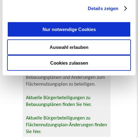
Museen zu entdecken, darunter das
jederzeit mit Wirkung für die Zukunft angepasst oder
Ikonen-Museum und die
Details zeigen
widerrufen
werden.
Kunsthalle.
Mehr
Nur notwendige Cookies
Bürgerbeteiligung
Online-Beteiligungsportal der
Auswahl erlauben
Stadtverwaltung
Cookies zulassen
Bauleitplanung: Für Bürger*innen gibt
es Möglichkeiten, sich an
Bebauungsplänen und Änderungen zum
Flächennutzungsplan zu beteiligen.
Aktuelle Bürgerbeteiligungen zu
Bebauungsplänen finden Sie hier.
Aktuelle Bürgerbeteiligungen zu
Flächennutzungsplan-Änderungen finden
Sie hier.