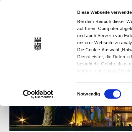
Diese Webseite verwende
Bei dem Besuch dieser Web
auf Ihrem Computer abgele
und auch Servern von Exte
unserer Webseite zu analy
Die Cookie-Auswahl „Notwe
Dienstleister, die Daten 
besteht die Gefahr, dass
werden, ohne dass Sie sic
Cookies genau gesetzt wer
Sie dies verhindern können
Einwilligungsauswahl
Datenschutzerklärung
en
Notwendig
jederzeit mit Wirkung für 