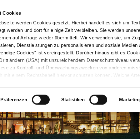
STARTSEITE
KONTAKT
STADTPLAN
PRESSE
KARRIERE
ÜBERSICH
t Cookies
seite werden Cookies gesetzt. Hierbei handelt es sich um Textd
gt werden und dort für einige Zeit verbleiben. Sie werden unse
rnen auf Anfrage wieder übermittelt. Wir verwenden sie, um Zugr
sieren, Dienstleistungen zu personalisieren und soziale Medien 
ndige Cookies“ ist voreingestellt. Darüber hinaus gibt es Cook
in Drittländern (USA) mit unzureichendem Datenschutzniveau vera
 diese zu Kontroll- und Überwachungszwecken von anderen miss
h mit einem Rechtsbehelf hiervor schützen können. Welche Art
den, wie lang sie gespeichert werden, von wem sie gesetzt wu
, können Sie unter „Details anzeigen“ erfahren oder der
tnehmen. Die von Ihnen getroffene Auswahl der gewünschten C
Präferenzen
Statistiken
Marketin
die Zukunft angepasst oder
widerrufen
werden.