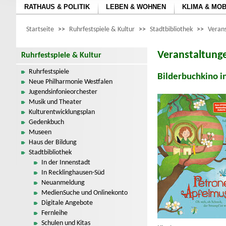
RATHAUS & POLITIK
LEBEN & WOHNEN
KLIMA & MOB
Startseite
>>
Ruhrfestspiele & Kultur
>>
Stadtbibliothek
>>
Verans
Veranstaltunge
Ruhrfestspiele & Kultur
Ruhrfestspiele
Bilderbuchkino i
Neue Philharmonie Westfalen
Jugendsinfonieorchester
Musik und Theater
Kulturentwicklungsplan
Gedenkbuch
Museen
Haus der Bildung
Stadtbibliothek
In der Innenstadt
In Recklinghausen-Süd
Neuanmeldung
MedienSuche und Onlinekonto
Digitale Angebote
Fernleihe
Schulen und Kitas