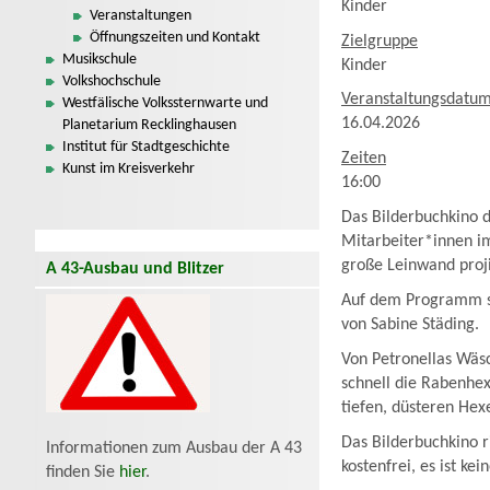
Kinder
Veranstaltungen
Öffnungszeiten und Kontakt
Zielgruppe
Musikschule
Kinder
Volkshochschule
Veranstaltungsdatu
Westfälische Volkssternwarte und
16.04.2026
Planetarium Recklinghausen
Institut für Stadtgeschichte
Zeiten
Kunst im Kreisverkehr
16:00
Das Bilderbuchkino 
Mitarbeiter*innen im
große Leinwand proji
A 43-Ausbau und Blitzer
Auf dem Programm st
von Sabine Städing.
Von Petronellas Wäs
schnell die Rabenhe
tiefen, düsteren Hexe
Das Bilderbuchkino r
Informationen zum Ausbau der A 43
kostenfrei, es ist ke
finden Sie
hier
.