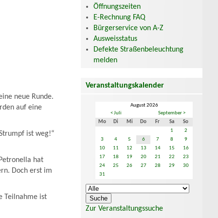
Öffnungszeiten
E-Rechnung FAQ
Bürgerservice von A-Z
Ausweisstatus
Defekte Straßenbeleuchtung
melden
Veranstaltungskalender
 eine neue Runde.
August 2026
rden auf eine
< Juli
September >
Mo
Di
Mi
Do
Fr
Sa
So
1
2
Strumpf ist weg!“
3
4
5
6
7
8
9
10
11
12
13
14
15
16
17
18
19
20
21
22
23
etronella hat
24
25
26
27
28
29
30
rn. Doch erst im
31
e Teilnahme ist
Zur Veranstaltungssuche