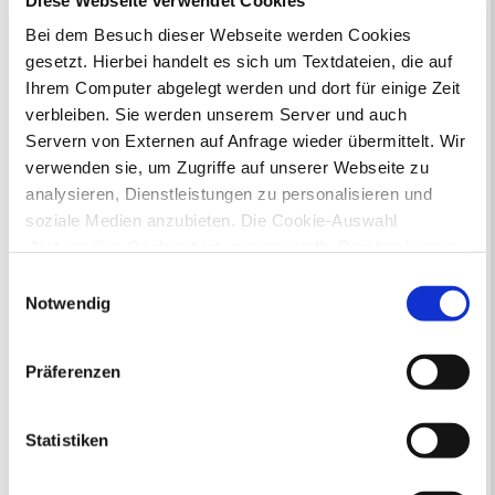
Ausweisstatus
Bei dem Besuch dieser Webseite werden Cookies
Defekte Straßenbeleuchtung melden
gesetzt. Hierbei handelt es sich um Textdateien, die auf
Ihrem Computer abgelegt werden und dort für einige Zeit
Veranstaltungskalender
verbleiben. Sie werden unserem Server und auch
Servern von Externen auf Anfrage wieder übermittelt. Wir
August 2026
< Juli
September >
verwenden sie, um Zugriffe auf unserer Webseite zu
Mo
Di
Mi
Do
Fr
Sa
So
analysieren, Dienstleistungen zu personalisieren und
1
2
soziale Medien anzubieten. Die Cookie-Auswahl
3
4
5
6
7
8
9
10
11
12
13
14
15
16
„Notwendige Cookies“ ist voreingestellt. Darüber hinaus
17
18
19
20
21
22
23
gibt es Cookies und Dienstleister, die Daten in
24
25
26
27
28
29
30
Einwilligungsauswahl
Drittländern (USA) mit unzureichendem
31
Notwendig
Datenschutzniveau verarbeiten. Es besteht die Gefahr,
Veranstaltungskategorie
dass diese zu Kontroll- und Überwachungszwecken von
Präferenzen
anderen missbraucht werden, ohne dass Sie sich mit
Zur Veranstaltungssuche
einem Rechtsbehelf hiervor schützen können. Welche
Arten von Cookies genau gesetzt werden, wie lang sie
Statistiken
gespeichert werden, von wem sie gesetzt wurden und
Museen
wie Sie dies verhindern können, können Sie unter