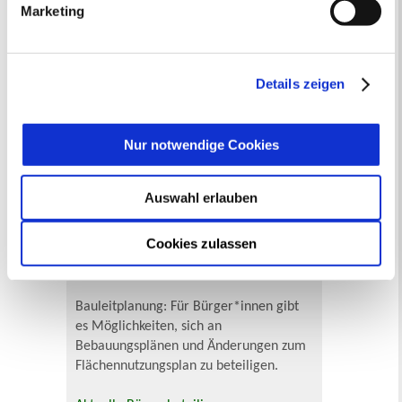
Marketing
„Details anzeigen“ erfahren oder der
Datenschutzerklärung
entnehmen. Die von Ihnen
getroffene Auswahl der gewünschten Cookies kann
jederzeit mit Wirkung für die Zukunft angepasst oder
Details zeigen
widerrufen
werden.
In Recklinghausen gibt es verschiedene
Museen zu entdecken, darunter das
Ikonen-Museum und die
Nur notwendige Cookies
Kunsthalle.
Mehr
Auswahl erlauben
Bürgerbeteiligung
Cookies zulassen
Online-Beteiligungsportal der
Stadtverwaltung
Bauleitplanung: Für Bürger*innen gibt
es Möglichkeiten, sich an
Bebauungsplänen und Änderungen zum
Flächennutzungsplan zu beteiligen.