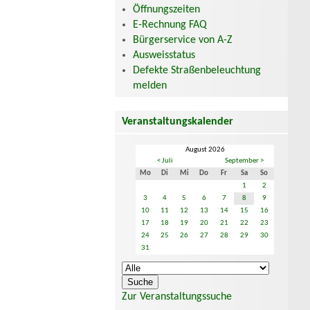
Öffnungszeiten
E-Rechnung FAQ
Bürgerservice von A-Z
Ausweisstatus
Defekte Straßenbeleuchtung
melden
Veranstaltungskalender
August 2026
< Juli
September >
Mo
Di
Mi
Do
Fr
Sa
So
1
2
3
4
5
6
7
8
9
10
11
12
13
14
15
16
17
18
19
20
21
22
23
24
25
26
27
28
29
30
31
Zur Veranstaltungssuche