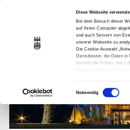
Diese Webseite verwende
Bei dem Besuch dieser Web
auf Ihrem Computer abgele
und auch Servern von Exte
unserer Webseite zu analy
Die Cookie-Auswahl „Notwe
Dienstleister, die Daten 
besteht die Gefahr, dass
werden, ohne dass Sie sic
Cookies genau gesetzt wer
Sie dies verhindern können
Einwilligungsauswahl
Datenschutzerklärung
en
Notwendig
jederzeit mit Wirkung für 