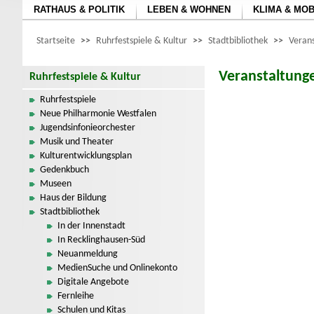
RATHAUS & POLITIK
LEBEN & WOHNEN
KLIMA & MOB
Startseite
>>
Ruhrfestspiele & Kultur
>>
Stadtbibliothek
>>
Verans
Veranstaltunge
Ruhrfestspiele & Kultur
Ruhrfestspiele
Neue Philharmonie Westfalen
Jugendsinfonieorchester
Musik und Theater
Kulturentwicklungsplan
Gedenkbuch
Museen
Haus der Bildung
Stadtbibliothek
In der Innenstadt
In Recklinghausen-Süd
Neuanmeldung
MedienSuche und Onlinekonto
Digitale Angebote
Fernleihe
Schulen und Kitas