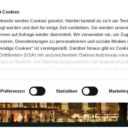
STARTSEITE
KONTAKT
STADTPLAN
PRESSE
KARRIERE
ÜBERSICH
t Cookies
seite werden Cookies gesetzt. Hierbei handelt es sich um Textd
gt werden und dort für einige Zeit verbleiben. Sie werden unse
rnen auf Anfrage wieder übermittelt. Wir verwenden sie, um Zugr
sieren, Dienstleistungen zu personalisieren und soziale Medien 
ndige Cookies“ ist voreingestellt. Darüber hinaus gibt es Cook
in Drittländern (USA) mit unzureichendem Datenschutzniveau vera
 diese zu Kontroll- und Überwachungszwecken von anderen miss
h mit einem Rechtsbehelf hiervor schützen können. Welche Art
den, wie lang sie gespeichert werden, von wem sie gesetzt wu
, können Sie unter „Details anzeigen“ erfahren oder der
tnehmen. Die von Ihnen getroffene Auswahl der gewünschten C
Präferenzen
Statistiken
Marketin
die Zukunft angepasst oder
widerrufen
werden.