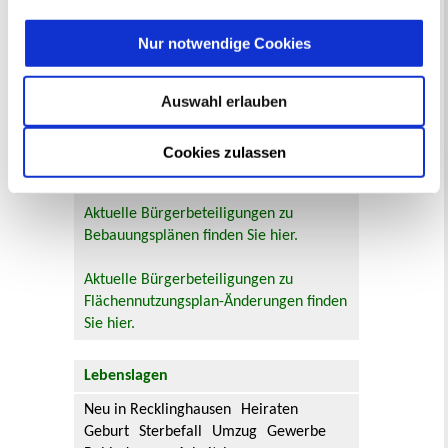
Bürgerbeteiligung
Online-Beteiligungsportal der
Nur notwendige Cookies
Stadtverwaltung
Auswahl erlauben
Bauleitplanung: Für Bürger*innen gibt
es Möglichkeiten, sich an
Bebauungsplänen und Änderungen zum
Cookies zulassen
Flächennutzungsplan zu beteiligen.
Aktuelle Bürgerbeteiligungen zu
Bebauungsplänen finden Sie hier.
Aktuelle Bürgerbeteiligungen zu
Flächennutzungsplan-Änderungen finden
Sie hier.
Lebenslagen
Neu in Recklinghausen
Heiraten
Geburt
Sterbefall
Umzug
Gewerbe