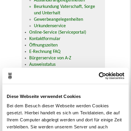
Ausländerangelegenheiten
Beurkundung Vaterschaft, Sorge
und Unterhalt
Gewerbeangelegenheiten
Urkundenservice
Online-Service (Serviceportal)
Kontaktformular
Öffnungszeiten
E-Rechnung FAQ
Bürgerservice von A-Z
Ausweisstatus
Defekte Straßenbeleuchtung melden
Veranstaltungskalender
Diese Webseite verwendet Cookies
August 2026
< Juli
September >
Bei dem Besuch dieser Webseite werden Cookies
Mo
Di
Mi
Do
Fr
Sa
So
gesetzt. Hierbei handelt es sich um Textdateien, die auf
1
2
Ihrem Computer abgelegt werden und dort für einige Zeit
3
4
5
6
7
8
9
10
11
12
13
14
15
16
verbleiben. Sie werden unserem Server und auch
17
18
19
20
21
22
23