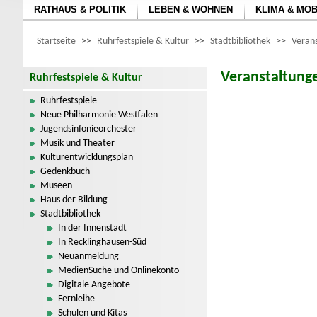
RATHAUS & POLITIK
LEBEN & WOHNEN
KLIMA & MOB
Startseite
>>
Ruhrfestspiele & Kultur
>>
Stadtbibliothek
>>
Verans
Veranstaltunge
Ruhrfestspiele & Kultur
Ruhrfestspiele
Neue Philharmonie Westfalen
Jugendsinfonieorchester
Musik und Theater
Kulturentwicklungsplan
Gedenkbuch
Museen
Haus der Bildung
Stadtbibliothek
In der Innenstadt
In Recklinghausen-Süd
Neuanmeldung
MedienSuche und Onlinekonto
Digitale Angebote
Fernleihe
Schulen und Kitas