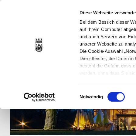
Diese Webseite verwende
Bei dem Besuch dieser Web
auf Ihrem Computer abgele
und auch Servern von Exte
unserer Webseite zu analy
Die Cookie-Auswahl „Notwe
Dienstleister, die Daten 
besteht die Gefahr, dass
werden, ohne dass Sie sic
Cookies genau gesetzt wer
Sie dies verhindern können
Einwilligungsauswahl
Datenschutzerklärung
en
Notwendig
jederzeit mit Wirkung für 