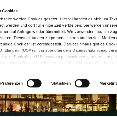
STARTSEITE
KONTAKT
STADTPLAN
PRESSE
KARRIERE
ÜBERSICH
t Cookies
seite werden Cookies gesetzt. Hierbei handelt es sich um Textd
gt werden und dort für einige Zeit verbleiben. Sie werden unse
rnen auf Anfrage wieder übermittelt. Wir verwenden sie, um Zugr
sieren, Dienstleistungen zu personalisieren und soziale Medien 
ndige Cookies“ ist voreingestellt. Darüber hinaus gibt es Cook
in Drittländern (USA) mit unzureichendem Datenschutzniveau vera
 diese zu Kontroll- und Überwachungszwecken von anderen miss
h mit einem Rechtsbehelf hiervor schützen können. Welche Art
den, wie lang sie gespeichert werden, von wem sie gesetzt wu
, können Sie unter „Details anzeigen“ erfahren oder der
tnehmen. Die von Ihnen getroffene Auswahl der gewünschten C
Präferenzen
Statistiken
Marketin
die Zukunft angepasst oder
widerrufen
werden.