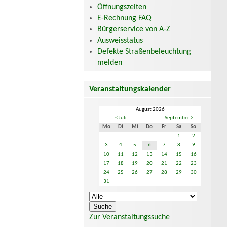
Öffnungszeiten
E-Rechnung FAQ
Bürgerservice von A-Z
Ausweisstatus
Defekte Straßenbeleuchtung
melden
Veranstaltungskalender
August 2026
< Juli
September >
Mo
Di
Mi
Do
Fr
Sa
So
1
2
3
4
5
6
7
8
9
10
11
12
13
14
15
16
17
18
19
20
21
22
23
24
25
26
27
28
29
30
31
Zur Veranstaltungssuche