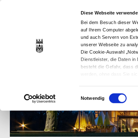
Diese Webseite verwende
Bei dem Besuch dieser Web
auf Ihrem Computer abgele
und auch Servern von Exte
unserer Webseite zu analy
Die Cookie-Auswahl „Notwe
Dienstleister, die Daten 
besteht die Gefahr, dass
werden, ohne dass Sie sic
Cookies genau gesetzt wer
Sie dies verhindern können
Einwilligungsauswahl
Datenschutzerklärung
en
Notwendig
jederzeit mit Wirkung für 