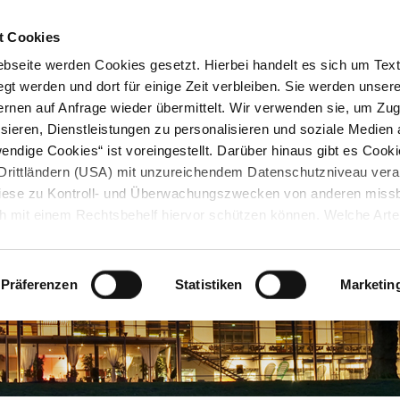
STARTSEITE
KONTAKT
STADTPLAN
PRESSE
KARRIERE
ÜBERSICH
t Cookies
seite werden Cookies gesetzt. Hierbei handelt es sich um Textd
gt werden und dort für einige Zeit verbleiben. Sie werden unse
rnen auf Anfrage wieder übermittelt. Wir verwenden sie, um Zugr
sieren, Dienstleistungen zu personalisieren und soziale Medien 
ndige Cookies“ ist voreingestellt. Darüber hinaus gibt es Cook
in Drittländern (USA) mit unzureichendem Datenschutzniveau vera
 diese zu Kontroll- und Überwachungszwecken von anderen miss
h mit einem Rechtsbehelf hiervor schützen können. Welche Art
den, wie lang sie gespeichert werden, von wem sie gesetzt wu
, können Sie unter „Details anzeigen“ erfahren oder der
tnehmen. Die von Ihnen getroffene Auswahl der gewünschten C
Präferenzen
Statistiken
Marketin
die Zukunft angepasst oder
widerrufen
werden.