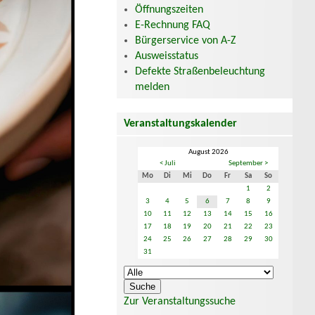
Öffnungszeiten
E-Rechnung FAQ
Bürgerservice von A-Z
Ausweisstatus
Defekte Straßenbeleuchtung
melden
Veranstaltungskalender
August 2026
< Juli
September >
Mo
Di
Mi
Do
Fr
Sa
So
1
2
3
4
5
6
7
8
9
10
11
12
13
14
15
16
17
18
19
20
21
22
23
24
25
26
27
28
29
30
31
Zur Veranstaltungssuche