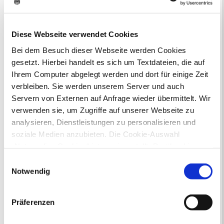
Zur Veranstaltungssuche
Diese Webseite verwendet Cookies
Bei dem Besuch dieser Webseite werden Cookies
Museen
gesetzt. Hierbei handelt es sich um Textdateien, die auf
Ihrem Computer abgelegt werden und dort für einige Zeit
verbleiben. Sie werden unserem Server und auch
Servern von Externen auf Anfrage wieder übermittelt. Wir
verwenden sie, um Zugriffe auf unserer Webseite zu
analysieren, Dienstleistungen zu personalisieren und
In Recklinghausen gibt es verschiedene
soziale Medien anzubieten. Die Cookie-Auswahl
Museen zu entdecken, darunter das
„Notwendige Cookies“ ist voreingestellt. Darüber hinaus
Ikonen-Museum und die
gibt es Cookies und Dienstleister, die Daten in
Kunsthalle.
Mehr
Einwilligungsauswahl
Drittländern (USA) mit unzureichendem
Notwendig
Datenschutzniveau verarbeiten. Es besteht die Gefahr,
Bürgerbeteiligung
dass diese zu Kontroll- und Überwachungszwecken von
Präferenzen
anderen missbraucht werden, ohne dass Sie sich mit
Online-Beteiligungsportal der
Stadtverwaltung
einem Rechtsbehelf hiervor schützen können. Welche