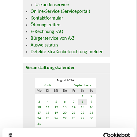
Urkundenservice
Online-Service (Serviceportal)
Kontaktformular
Öffnungszeiten
E-Rechnung FAQ
Bürgerservice von A-Z
Ausweisstatus
Defekte Straßenbeleuchtung melden
Veranstaltungskalender
August 2026
< Juli
September >
Mo
Di
Mi
Do
Fr
Sa
So
1
2
3
4
5
6
7
8
9
10
11
12
13
14
15
16
17
18
19
20
21
22
23
24
25
26
27
28
29
30
31
Veranstaltungskategorie