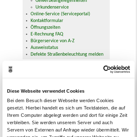
Gewerbeangelegenheiten
Urkundenservice
Online-Service (Serviceportal)
Kontaktformular
Öffnungszeiten
E-Rechnung FAQ
Bürgerservice von A-Z
Ausweisstatus
Defekte Straßenbeleuchtung melden
Veranstaltungskalender
August 2026
< Juli
September >
Diese Webseite verwendet Cookies
Mo
Di
Mi
Do
Fr
Sa
So
1
2
Bei dem Besuch dieser Webseite werden Cookies
3
4
5
6
7
8
9
gesetzt. Hierbei handelt es sich um Textdateien, die auf
10
11
12
13
14
15
16
Ihrem Computer abgelegt werden und dort für einige Zeit
17
18
19
20
21
22
23
24
25
26
27
28
29
30
verbleiben. Sie werden unserem Server und auch
31
Servern von Externen auf Anfrage wieder übermittelt. Wir
Veranstaltungskategorie