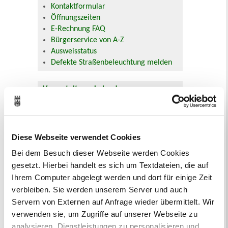
Kontaktformular
Öffnungszeiten
E-Rechnung FAQ
Bürgerservice von A-Z
Ausweisstatus
Defekte Straßenbeleuchtung melden
Veranstaltungskalender
August 2026
< Juli
September >
Mo
Di
Mi
Do
Fr
Sa
So
Diese Webseite verwendet Cookies
1
2
3
4
5
6
7
8
9
Bei dem Besuch dieser Webseite werden Cookies
10
11
12
13
14
15
16
gesetzt. Hierbei handelt es sich um Textdateien, die auf
17
18
19
20
21
22
23
24
25
26
27
28
29
30
Ihrem Computer abgelegt werden und dort für einige Zeit
31
verbleiben. Sie werden unserem Server und auch
Veranstaltungskategorie
Servern von Externen auf Anfrage wieder übermittelt. Wir
verwenden sie, um Zugriffe auf unserer Webseite zu
analysieren, Dienstleistungen zu personalisieren und