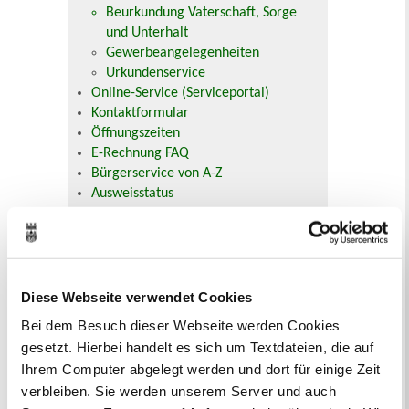
Beurkundung Vaterschaft, Sorge
und Unterhalt
Gewerbeangelegenheiten
Urkundenservice
Online-Service (Serviceportal)
Kontaktformular
Öffnungszeiten
E-Rechnung FAQ
Bürgerservice von A-Z
Ausweisstatus
Defekte Straßenbeleuchtung melden
Veranstaltungskalender
Diese Webseite verwendet Cookies
August 2026
< Juli
September >
Bei dem Besuch dieser Webseite werden Cookies
Mo
Di
Mi
Do
Fr
Sa
So
gesetzt. Hierbei handelt es sich um Textdateien, die auf
1
2
3
4
5
6
7
8
9
Ihrem Computer abgelegt werden und dort für einige Zeit
10
11
12
13
14
15
16
verbleiben. Sie werden unserem Server und auch
17
18
19
20
21
22
23