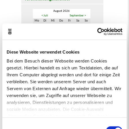
August 2026
< Juli
September >
Mo
Di
Mi
Do
Fr
Sa
So
1
2
3
4
5
6
7
8
9
10
11
12
13
14
15
16
17
18
19
20
21
22
23
24
25
26
27
28
29
30
Diese Webseite verwendet Cookies
31
Bei dem Besuch dieser Webseite werden Cookies
Veranstaltungskategorie
gesetzt. Hierbei handelt es sich um Textdateien, die auf
Ihrem Computer abgelegt werden und dort für einige Zeit
Zur Veranstaltungssuche
verbleiben. Sie werden unserem Server und auch
Servern von Externen auf Anfrage wieder übermittelt. Wir
verwenden sie, um Zugriffe auf unserer Webseite zu
Museen
analysieren, Dienstleistungen zu personalisieren und
soziale Medien anzubieten. Die Cookie-Auswahl
„Notwendige Cookies“ ist voreingestellt. Darüber hinaus
gibt es Cookies und Dienstleister, die Daten in
Einwilligungsauswahl