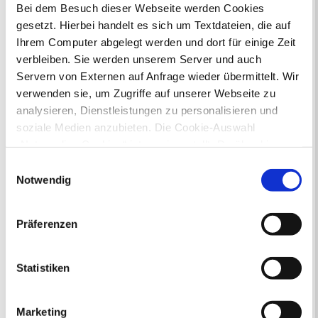
Bei dem Besuch dieser Webseite werden Cookies
gesetzt. Hierbei handelt es sich um Textdateien, die auf
Veranstaltungskalender
Ihrem Computer abgelegt werden und dort für einige Zeit
verbleiben. Sie werden unserem Server und auch
August 2026
< Juli
September >
Servern von Externen auf Anfrage wieder übermittelt. Wir
Mo
Di
Mi
Do
Fr
Sa
So
verwenden sie, um Zugriffe auf unserer Webseite zu
1
2
analysieren, Dienstleistungen zu personalisieren und
3
4
5
6
7
8
9
10
11
12
13
14
15
16
soziale Medien anzubieten. Die Cookie-Auswahl
17
18
19
20
21
22
23
„Notwendige Cookies“ ist voreingestellt. Darüber hinaus
24
25
26
27
28
29
30
gibt es Cookies und Dienstleister, die Daten in
31
Einwilligungsauswahl
Drittländern (USA) mit unzureichendem
Notwendig
Veranstaltungskategorie
Datenschutzniveau verarbeiten. Es besteht die Gefahr,
dass diese zu Kontroll- und Überwachungszwecken von
Präferenzen
Zur Veranstaltungssuche
anderen missbraucht werden, ohne dass Sie sich mit
einem Rechtsbehelf hiervor schützen können. Welche
Arten von Cookies genau gesetzt werden, wie lang sie
Statistiken
Museen
gespeichert werden, von wem sie gesetzt wurden und
wie Sie dies verhindern können, können Sie unter
Marketing
„Details anzeigen“ erfahren oder der