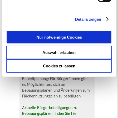
Datenschutzerklärung
entnehmen. Die von Ihnen
getroffene Auswahl der gewünschten Cookies kann
jederzeit mit Wirkung für die Zukunft angepasst oder
In Recklinghausen gibt es verschiedene
Details zeigen
widerrufen
werden.
Museen zu entdecken, darunter das
Ikonen-Museum und die
Kunsthalle.
Mehr
Nur notwendige Cookies
Auswahl erlauben
Bürgerbeteiligung
Online-Beteiligungsportal der
Cookies zulassen
Stadtverwaltung
Bauleitplanung: Für Bürger*innen gibt
es Möglichkeiten, sich an
Bebauungsplänen und Änderungen zum
Flächennutzungsplan zu beteiligen.
Aktuelle Bürgerbeteiligungen zu
Bebauungsplänen finden Sie hier.