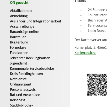
Tickets
Oft gesucht
24 Stunden am
Abfallkalender
Tourist Inform
Anmeldung
Buchladen Att
Ausländer und Integrationsarbeit
Servicecenter
Ausschreibungen
Lotto Brast, 
Bauanträge online
Baustellen
Der Kartenvorverkau
Bürgerbüro
Formulare
Körnerplatz 2, 4566
Fundsachen
Kartenansicht
Jobcenter Recklinghausen
Jugendamt
Kommunale Servicebetriebe
Kreis Recklinghausen
Notdienste
Ordnungsamt
Personalausweis
Rat und Ausschüsse
Reisepass
Stadtbibliothek