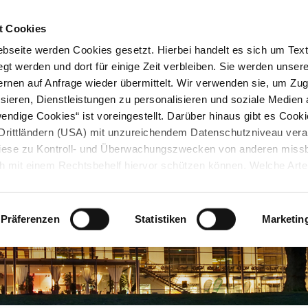
STARTSEITE
KONTAKT
STADTPLAN
PRESSE
KARRIERE
ÜBERSICH
t Cookies
seite werden Cookies gesetzt. Hierbei handelt es sich um Textd
gt werden und dort für einige Zeit verbleiben. Sie werden unse
rnen auf Anfrage wieder übermittelt. Wir verwenden sie, um Zugr
sieren, Dienstleistungen zu personalisieren und soziale Medien 
ndige Cookies“ ist voreingestellt. Darüber hinaus gibt es Cook
in Drittländern (USA) mit unzureichendem Datenschutzniveau vera
 diese zu Kontroll- und Überwachungszwecken von anderen miss
h mit einem Rechtsbehelf hiervor schützen können. Welche Art
den, wie lang sie gespeichert werden, von wem sie gesetzt wu
, können Sie unter „Details anzeigen“ erfahren oder der
tnehmen. Die von Ihnen getroffene Auswahl der gewünschten C
Präferenzen
Statistiken
Marketin
die Zukunft angepasst oder
widerrufen
werden.