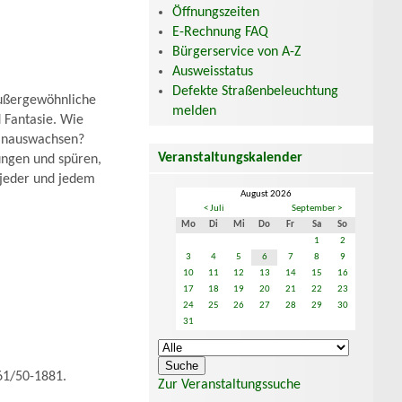
Öffnungszeiten
E-Rechnung FAQ
Bürgerservice von A-Z
Ausweisstatus
Defekte Straßenbeleuchtung
außergewöhnliche
melden
 Fantasie. Wie
hinauswachsen?
Veranstaltungskalender
ungen und spüren,
 jeder und jedem
August 2026
< Juli
September >
Mo
Di
Mi
Do
Fr
Sa
So
1
2
3
4
5
6
7
8
9
10
11
12
13
14
15
16
17
18
19
20
21
22
23
24
25
26
27
28
29
30
31
361/50-1881.
Zur Veranstaltungssuche