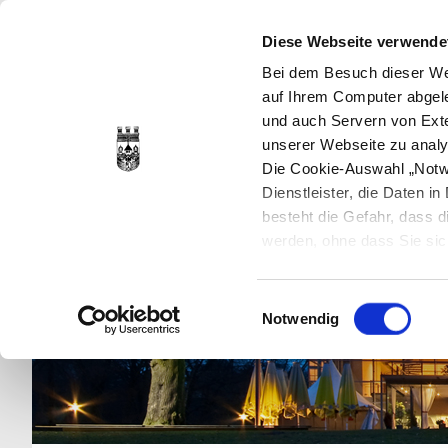
Diese Webseite verwende
Bei dem Besuch dieser Web
auf Ihrem Computer abgele
und auch Servern von Exte
unserer Webseite zu analy
Die Cookie-Auswahl „Notwe
Dienstleister, die Daten 
besteht die Gefahr, dass
werden, ohne dass Sie sic
Cookies genau gesetzt wer
Sie dies verhindern können
Einwilligungsauswahl
Datenschutzerklärung
en
Notwendig
jederzeit mit Wirkung für 