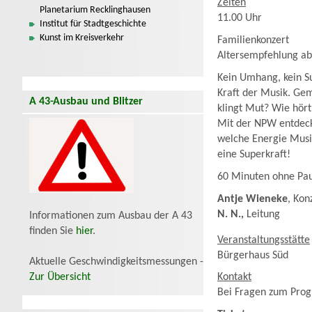
Zeiten
Planetarium Recklinghausen
11.00 Uhr
Institut für Stadtgeschichte
Kunst im Kreisverkehr
Familienkonzert
Altersempfehlung ab
Kein Umhang, kein Su
Kraft der Musik. Gem
A 43-Ausbau und Blitzer
klingt Mut? Wie hört
Mit der NPW entdeck
welche Energie Musik
eine Superkraft!
60 Minuten ohne Pa
Antje Wieneke
, Kon
N. N.,
Leitung
Informationen zum Ausbau der A 43
finden Sie
hier
.
Veranstaltungsstätte
Bürgerhaus Süd
Aktuelle Geschwindigkeitsmessungen -
Zur Übersicht
Kontakt
Bei Fragen zum Progr