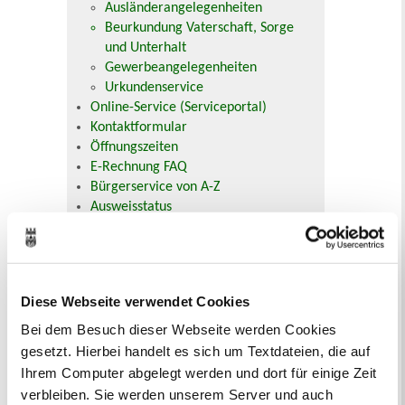
Ausländerangelegenheiten
Beurkundung Vaterschaft, Sorge
und Unterhalt
Gewerbeangelegenheiten
Urkundenservice
Online-Service (Serviceportal)
Kontaktformular
Öffnungszeiten
E-Rechnung FAQ
Bürgerservice von A-Z
Ausweisstatus
Defekte Straßenbeleuchtung melden
Veranstaltungskalender
Diese Webseite verwendet Cookies
August 2026
< Juli
September >
Bei dem Besuch dieser Webseite werden Cookies
Mo
Di
Mi
Do
Fr
Sa
So
gesetzt. Hierbei handelt es sich um Textdateien, die auf
1
2
Ihrem Computer abgelegt werden und dort für einige Zeit
3
4
5
6
7
8
9
10
11
12
13
14
15
16
verbleiben. Sie werden unserem Server und auch