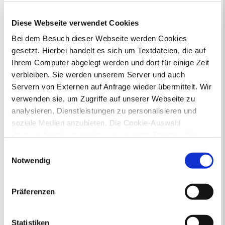
Kontaktformular
Öffnungszeiten
Diese Webseite verwendet Cookies
E-Rechnung FAQ
Bei dem Besuch dieser Webseite werden Cookies
Bürgerservice von A-Z
gesetzt. Hierbei handelt es sich um Textdateien, die auf
Ausweisstatus
Defekte Straßenbeleuchtung melden
Ihrem Computer abgelegt werden und dort für einige Zeit
verbleiben. Sie werden unserem Server und auch
Servern von Externen auf Anfrage wieder übermittelt. Wir
Veranstaltungskalender
verwenden sie, um Zugriffe auf unserer Webseite zu
August 2026
analysieren, Dienstleistungen zu personalisieren und
< Juli
September >
soziale Medien anzubieten. Die Cookie-Auswahl
Mo
Di
Mi
Do
Fr
Sa
So
„Notwendige Cookies“ ist voreingestellt. Darüber hinaus
1
2
3
4
5
6
7
8
9
gibt es Cookies und Dienstleister, die Daten in
Einwilligungsauswahl
10
11
12
13
14
15
16
Drittländern (USA) mit unzureichendem
Notwendig
17
18
19
20
21
22
23
Datenschutzniveau verarbeiten. Es besteht die Gefahr,
24
25
26
27
28
29
30
31
dass diese zu Kontroll- und Überwachungszwecken von
Präferenzen
anderen missbraucht werden, ohne dass Sie sich mit
Veranstaltungskategorie
einem Rechtsbehelf hiervor schützen können. Welche
Arten von Cookies genau gesetzt werden, wie lang sie
Statistiken