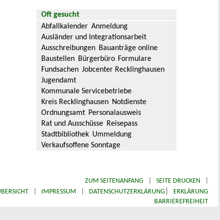
Oft gesucht
Abfallkalender
Anmeldung
Ausländer und Integrationsarbeit
Ausschreibungen
Bauanträge online
Baustellen
Bürgerbüro
Formulare
Fundsachen
Jobcenter Recklinghausen
Jugendamt
Kommunale Servicebetriebe
Kreis Recklinghausen
Notdienste
Ordnungsamt
Personalausweis
Rat und Ausschüsse
Reisepass
Stadtbibliothek
Ummeldung
Verkaufsoffene Sonntage
ZUM SEITENANFANG
|
SEITE DRUCKEN
|
|
BERSICHT
|
IMPRESSUM
|
DATENSCHUTZERKLÄRUNG
ERKLÄRUNG
BARRIEREFREIHEIT