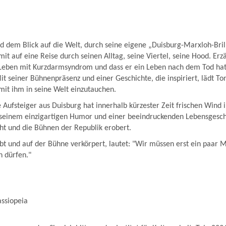
 dem Blick auf die Welt, durch seine eigene „Duisburg-Marxloh-Bri
it auf eine Reise durch seinen Alltag, seine Viertel, seine Hood. Erz
ben mit Kurzdarmsyndrom und dass er ein Leben nach dem Tod hat,
Mit seiner Bühnenpräsenz und einer Geschichte, die inspiriert, lädt To
mit ihm in seine Welt einzutauchen.
e Aufsteiger aus Duisburg hat innerhalb kürzester Zeit frischen Wind
 seinem einzigartigen Humor und einer beeindruckenden Lebensgeschi
 und die Bühnen der Republik erobert.
ebt und auf der Bühne verkörpert, lautet: "Wir müssen erst ein paar 
n dürfen."
assiopeia