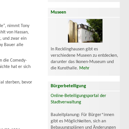
Museen
lle“, nimmt Tony
ählt von Hassan,
 und zwar ein
ny Bauer alle
In Recklinghausen gibt es
verschiedene Museen zu entdecken,
 in die Comedy-
darunter das Ikonen-Museum und
chte hat er sich
die Kunsthalle.
Mehr
Mal sterben, bevor
Bürgerbeteiligung
Online-Beteiligungsportal der
Stadtverwaltung
Bauleitplanung: Für Bürger*innen
gibt es Möglichkeiten, sich an
Bebauungsplänen und Änderungen