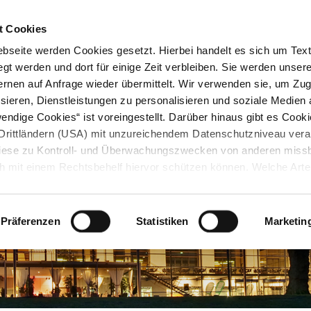
STARTSEITE
KONTAKT
STADTPLAN
PRESSE
KARRIERE
ÜBERSICH
t Cookies
seite werden Cookies gesetzt. Hierbei handelt es sich um Textd
gt werden und dort für einige Zeit verbleiben. Sie werden unse
rnen auf Anfrage wieder übermittelt. Wir verwenden sie, um Zugr
sieren, Dienstleistungen zu personalisieren und soziale Medien 
ndige Cookies“ ist voreingestellt. Darüber hinaus gibt es Cook
in Drittländern (USA) mit unzureichendem Datenschutzniveau vera
 diese zu Kontroll- und Überwachungszwecken von anderen miss
h mit einem Rechtsbehelf hiervor schützen können. Welche Art
den, wie lang sie gespeichert werden, von wem sie gesetzt wu
, können Sie unter „Details anzeigen“ erfahren oder der
tnehmen. Die von Ihnen getroffene Auswahl der gewünschten C
Präferenzen
Statistiken
Marketin
die Zukunft angepasst oder
widerrufen
werden.