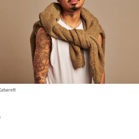
Kabarett
m