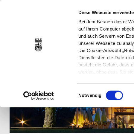
Diese Webseite verwende
Bei dem Besuch dieser Web
auf Ihrem Computer abgele
und auch Servern von Exte
unserer Webseite zu analy
Die Cookie-Auswahl „Notwe
Dienstleister, die Daten 
besteht die Gefahr, dass
werden, ohne dass Sie sic
Cookies genau gesetzt wer
Sie dies verhindern können
Einwilligungsauswahl
Datenschutzerklärung
en
Notwendig
jederzeit mit Wirkung für 