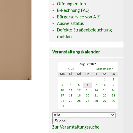
Öffnungszeiten
E-Rechnung FAQ
Bürgerservice von A-Z
Ausweisstatus
Defekte Straßenbeleuchtung
melden
Veranstaltungskalender
August 2026
< Juli
September >
Mo
Di
Mi
Do
Fr
Sa
So
1
2
3
4
5
6
7
8
9
10
11
12
13
14
15
16
17
18
19
20
21
22
23
24
25
26
27
28
29
30
31
Zur Veranstaltungssuche