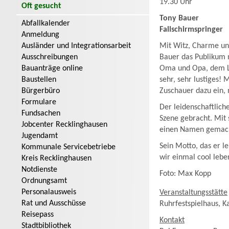
19.30 Uhr
Oft gesucht
Tony Bauer
Abfallkalender
Fallschirmspringer
Anmeldung
Ausländer und Integrationsarbeit
Mit Witz, Charme und
Ausschreibungen
Bauer das Publikum m
Bauanträge online
Oma und Opa, dem Le
Baustellen
sehr, sehr lustiges! 
Bürgerbüro
Zuschauer dazu ein, 
Formulare
Der leidenschaftlich
Fundsachen
Szene gebracht. Mit
Jobcenter Recklinghausen
einen Namen gemacht
Jugendamt
Sein Motto, das er l
Kommunale Servicebetriebe
wir einmal cool lebe
Kreis Recklinghausen
Notdienste
Foto: Max Kopp
Ordnungsamt
Personalausweis
Veranstaltungsstätte
Rat und Ausschüsse
Ruhrfestspielhaus, K
Reisepass
Kontakt
Stadtbibliothek