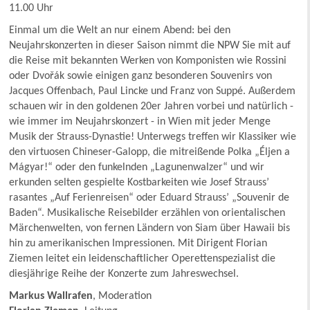
11.00 Uhr
Einmal um die Welt an nur einem Abend: bei den
Neujahrskonzerten in dieser Saison nimmt die NPW Sie mit auf
die Reise mit bekannten Werken von Komponisten wie Rossini
oder Dvořák sowie einigen ganz besonderen Souvenirs von
Jacques Offenbach, Paul Lincke und Franz von Suppé. Außerdem
schauen wir in den goldenen 20er Jahren vorbei und natürlich -
wie immer im Neujahrskonzert - in Wien mit jeder Menge
Musik der Strauss-Dynastie! Unterwegs treffen wir Klassiker wie
den virtuosen Chineser-Galopp, die mitreißende Polka „Éljen a
Mágyar!“ oder den funkelnden „Lagunenwalzer“ und wir
erkunden selten gespielte Kostbarkeiten wie Josef Strauss’
rasantes „Auf Ferienreisen“ oder Eduard Strauss’ „Souvenir de
Baden“. Musikalische Reisebilder erzählen von orientalischen
Märchenwelten, von fernen Ländern von Siam über Hawaii bis
hin zu amerikanischen Impressionen. Mit Dirigent Florian
Ziemen leitet ein leidenschaftlicher Operettenspezialist die
diesjährige Reihe der Konzerte zum Jahreswechsel.
Markus Wallrafen
, Moderation