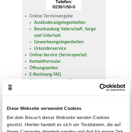
Online-Terminvergabe
Ausländerangelegenheiten
Beurkundung Vaterschaft, Sorge
und Unterhalt
Gewerbeangelegenheiten
Urkundenservice
Online-Service (Serviceportal)
Kontaktformular
Öffnungszeiten
E-Rechnung FAQ
Bürgerservice von A-Z
Ausweisstatus
Defekte Straßenbeleuchtung melden
Diese Webseite verwendet Cookies
Veranstaltungskalender
Bei dem Besuch dieser Webseite werden Cookies
August 2026
gesetzt. Hierbei handelt es sich um Textdateien, die auf
< Juli
September >
Ihrem Computer abgelegt werden und dort für einige Zeit
Mo
Di
Mi
Do
Fr
Sa
So