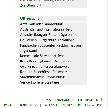
Aktuelle Geschwindigkeitsmessungen -
Zur Übersicht
Oft gesucht
Abfallkalender
Anmeldung
Ausländer und Integrationsarbeit
Ausschreibungen
Bauanträge online
Baustellen
Bürgerbüro
Formulare
Fundsachen
Jobcenter Recklinghausen
Jugendamt
Kommunale Servicebetriebe
Kreis Recklinghausen
Notdienste
Ordnungsamt
Personalausweis
Rat und Ausschüsse
Reisepass
Stadtbibliothek
Ummeldung
Verkaufsoffene Sonntage
ZUM SEITENANFANG
|
SEITE DRUCKEN
|
|
BERSICHT
|
IMPRESSUM
|
DATENSCHUTZERKLÄRUNG
ERKLÄRUNG