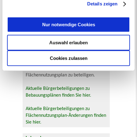
jederzeit mit Wirkung für die Zukunft angepasst oder
Details zeigen
Kunsthalle.
Mehr
widerrufen
werden.
Bürgerbeteiligung
Nur notwendige Cookies
Online-Beteiligungsportal der
Stadtverwaltung
Auswahl erlauben
Bauleitplanung: Für Bürger*innen gibt
Cookies zulassen
es Möglichkeiten, sich an
Bebauungsplänen und Änderungen zum
Flächennutzungsplan zu beteiligen.
Aktuelle Bürgerbeteiligungen zu
Bebauungsplänen finden Sie hier.
Aktuelle Bürgerbeteiligungen zu
Flächennutzungsplan-Änderungen finden
Sie hier.