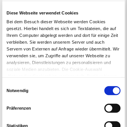
Kontaktformular
Öffnungszeiten
Diese Webseite verwendet Cookies
E-Rechnung FAQ
Bei dem Besuch dieser Webseite werden Cookies
Bürgerservice von A-Z
gesetzt. Hierbei handelt es sich um Textdateien, die auf
Ausweisstatus
Defekte Straßenbeleuchtung melden
Ihrem Computer abgelegt werden und dort für einige Zeit
verbleiben. Sie werden unserem Server und auch
Servern von Externen auf Anfrage wieder übermittelt. Wir
Veranstaltungskalender
verwenden sie, um Zugriffe auf unserer Webseite zu
August 2026
analysieren, Dienstleistungen zu personalisieren und
< Juli
September >
soziale Medien anzubieten. Die Cookie-Auswahl
Mo
Di
Mi
Do
Fr
Sa
So
„Notwendige Cookies“ ist voreingestellt. Darüber hinaus
1
2
3
4
5
6
7
8
9
gibt es Cookies und Dienstleister, die Daten in
Einwilligungsauswahl
10
11
12
13
14
15
16
Drittländern (USA) mit unzureichendem
Notwendig
17
18
19
20
21
22
23
Datenschutzniveau verarbeiten. Es besteht die Gefahr,
24
25
26
27
28
29
30
31
dass diese zu Kontroll- und Überwachungszwecken von
Präferenzen
anderen missbraucht werden, ohne dass Sie sich mit
Veranstaltungskategorie
einem Rechtsbehelf hiervor schützen können. Welche
Arten von Cookies genau gesetzt werden, wie lang sie
Statistiken