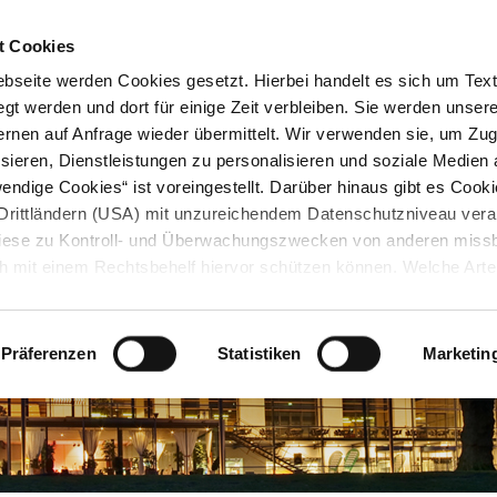
STARTSEITE
KONTAKT
STADTPLAN
PRESSE
KARRIERE
ÜBERSICH
t Cookies
seite werden Cookies gesetzt. Hierbei handelt es sich um Textd
gt werden und dort für einige Zeit verbleiben. Sie werden unse
rnen auf Anfrage wieder übermittelt. Wir verwenden sie, um Zugr
sieren, Dienstleistungen zu personalisieren und soziale Medien 
ndige Cookies“ ist voreingestellt. Darüber hinaus gibt es Cook
in Drittländern (USA) mit unzureichendem Datenschutzniveau vera
 diese zu Kontroll- und Überwachungszwecken von anderen miss
h mit einem Rechtsbehelf hiervor schützen können. Welche Art
den, wie lang sie gespeichert werden, von wem sie gesetzt wu
, können Sie unter „Details anzeigen“ erfahren oder der
tnehmen. Die von Ihnen getroffene Auswahl der gewünschten C
Präferenzen
Statistiken
Marketin
die Zukunft angepasst oder
widerrufen
werden.