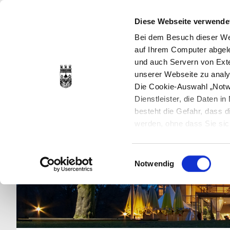
Diese Webseite verwende
Bei dem Besuch dieser Web
auf Ihrem Computer abgele
und auch Servern von Exte
unserer Webseite zu analy
Die Cookie-Auswahl „Notwe
Dienstleister, die Daten 
besteht die Gefahr, dass
werden, ohne dass Sie sic
Cookies genau gesetzt wer
Sie dies verhindern können
Einwilligungsauswahl
Datenschutzerklärung
en
Notwendig
jederzeit mit Wirkung für 