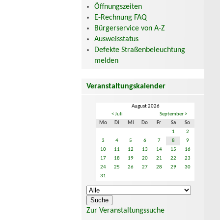
Öffnungszeiten
E-Rechnung FAQ
Bürgerservice von A-Z
Ausweisstatus
Defekte Straßenbeleuchtung
melden
Veranstaltungskalender
August 2026
< Juli
September >
Mo
Di
Mi
Do
Fr
Sa
So
1
2
3
4
5
6
7
8
9
10
11
12
13
14
15
16
17
18
19
20
21
22
23
24
25
26
27
28
29
30
31
Zur Veranstaltungssuche