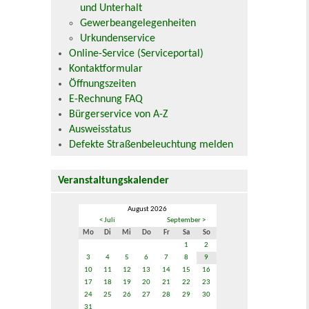
und Unterhalt
Gewerbeangelegenheiten
Urkundenservice
Online-Service (Serviceportal)
Kontaktformular
Öffnungszeiten
E-Rechnung FAQ
Bürgerservice von A-Z
Ausweisstatus
Defekte Straßenbeleuchtung melden
Veranstaltungskalender
August 2026
< Juli
September >
Mo
Di
Mi
Do
Fr
Sa
So
1
2
3
4
5
6
7
8
9
10
11
12
13
14
15
16
17
18
19
20
21
22
23
24
25
26
27
28
29
30
31