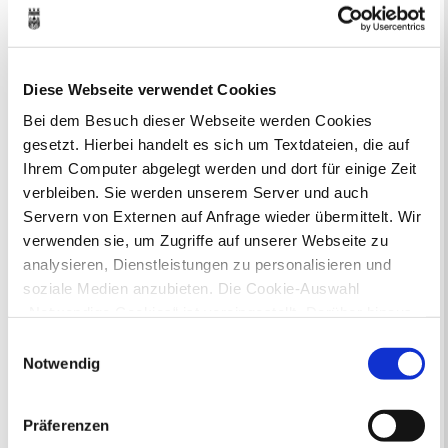
Online-Beteiligungsportal der
Stadtverwaltung
Bauleitplanung: Für Bürger*innen gibt
Diese Webseite verwendet Cookies
es Möglichkeiten, sich an
Bebauungsplänen und Änderungen zum
Bei dem Besuch dieser Webseite werden Cookies
Flächennutzungsplan zu beteiligen.
gesetzt. Hierbei handelt es sich um Textdateien, die auf
Ihrem Computer abgelegt werden und dort für einige Zeit
Aktuelle Bürgerbeteiligungen zu
verbleiben. Sie werden unserem Server und auch
Bebauungsplänen finden Sie hier.
Servern von Externen auf Anfrage wieder übermittelt. Wir
verwenden sie, um Zugriffe auf unserer Webseite zu
Aktuelle Bürgerbeteiligungen zu
analysieren, Dienstleistungen zu personalisieren und
Flächennutzungsplan-Änderungen finden
soziale Medien anzubieten. Die Cookie-Auswahl
Sie hier.
„Notwendige Cookies“ ist voreingestellt. Darüber hinaus
gibt es Cookies und Dienstleister, die Daten in
Einwilligungsauswahl
Lebenslagen
Drittländern (USA) mit unzureichendem
Notwendig
Neu in Recklinghausen
Heiraten
Datenschutzniveau verarbeiten. Es besteht die Gefahr,
Geburt
Sterbefall
Umzug
Gewerbe
dass diese zu Kontroll- und Überwachungszwecken von
Behinderung
Arbeitslos
Präferenzen
anderen missbraucht werden, ohne dass Sie sich mit
Senioren und Pflege