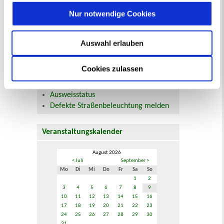
und Unterhalt
Nur notwendige Cookies
Gewerbeangelegenheiten
Urkundenservice
Online-Service (Serviceportal)
Auswahl erlauben
Kontaktformular
Öffnungszeiten
Cookies zulassen
E-Rechnung FAQ
Bürgerservice von A-Z
Ausweisstatus
Defekte Straßenbeleuchtung melden
Veranstaltungskalender
August 2026
< Juli
September >
Mo
Di
Mi
Do
Fr
Sa
So
1
2
3
4
5
6
7
8
9
10
11
12
13
14
15
16
17
18
19
20
21
22
23
24
25
26
27
28
29
30
31