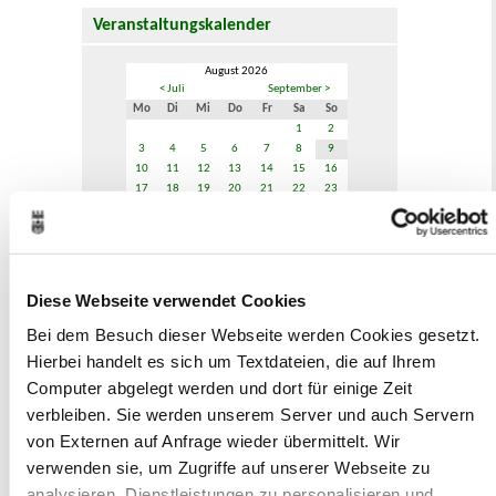
Veranstaltungskalender
August 2026
< Juli
September >
Mo
Di
Mi
Do
Fr
Sa
So
1
2
3
4
5
6
7
8
9
10
11
12
13
14
15
16
17
18
19
20
21
22
23
24
25
26
27
28
29
30
31
Veranstaltungskategorie
Diese Webseite verwendet Cookies
Zur Veranstaltungssuche
Bei dem Besuch dieser Webseite werden Cookies gesetzt.
Hierbei handelt es sich um Textdateien, die auf Ihrem
Computer abgelegt werden und dort für einige Zeit
Museen
verbleiben. Sie werden unserem Server und auch Servern
von Externen auf Anfrage wieder übermittelt. Wir
verwenden sie, um Zugriffe auf unserer Webseite zu
analysieren, Dienstleistungen zu personalisieren und