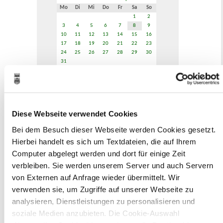
Mo
Di
Mi
Do
Fr
Sa
So
1
2
3
4
5
6
7
8
9
10
11
12
13
14
15
16
17
18
19
20
21
22
23
24
25
26
27
28
29
30
31
Veranstaltungskategorie
Zur Veranstaltungssuche
Diese Webseite verwendet Cookies
Bei dem Besuch dieser Webseite werden Cookies gesetzt.
Museen
Hierbei handelt es sich um Textdateien, die auf Ihrem
Computer abgelegt werden und dort für einige Zeit
verbleiben. Sie werden unserem Server und auch Servern
von Externen auf Anfrage wieder übermittelt. Wir
verwenden sie, um Zugriffe auf unserer Webseite zu
analysieren, Dienstleistungen zu personalisieren und
In Recklinghausen gibt es verschiedene
soziale Medien anzubieten. Die Cookie-Auswahl
Museen zu entdecken, darunter das