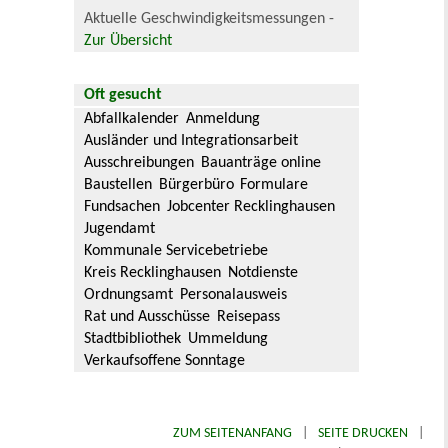
Aktuelle Geschwindigkeitsmessungen -
Zur Übersicht
Oft gesucht
Abfallkalender
Anmeldung
Ausländer und Integrationsarbeit
Ausschreibungen
Bauanträge online
Baustellen
Bürgerbüro
Formulare
Fundsachen
Jobcenter Recklinghausen
Jugendamt
Kommunale Servicebetriebe
Kreis Recklinghausen
Notdienste
Ordnungsamt
Personalausweis
Rat und Ausschüsse
Reisepass
Stadtbibliothek
Ummeldung
Verkaufsoffene Sonntage
ZUM SEITENANFANG
|
SEITE DRUCKEN
|