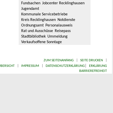
Fundsachen
Jobcenter Recklinghausen
Jugendamt
Kommunale Servicebetriebe
Kreis Recklinghausen
Notdienste
Ordnungsamt
Personalausweis
Rat und Ausschüsse
Reisepass
Stadtbibliothek
Ummeldung
Verkaufsoffene Sonntage
ZUM SEITENANFANG
|
SEITE DRUCKEN
|
|
BERSICHT
|
IMPRESSUM
|
DATENSCHUTZERKLÄRUNG
ERKLÄRUNG
BARRIEREFREIHEIT