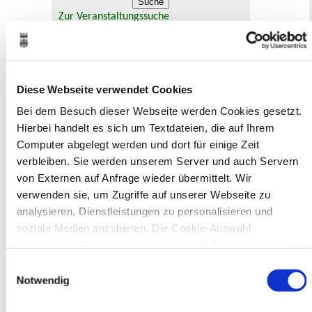
Zur Veranstaltungssuche
Museen
Diese Webseite verwendet Cookies
Bei dem Besuch dieser Webseite werden Cookies gesetzt.
Hierbei handelt es sich um Textdateien, die auf Ihrem
Computer abgelegt werden und dort für einige Zeit
In Recklinghausen gibt es verschiedene
verbleiben. Sie werden unserem Server und auch Servern
Museen zu entdecken, darunter das
von Externen auf Anfrage wieder übermittelt. Wir
Ikonen-Museum und die
verwenden sie, um Zugriffe auf unserer Webseite zu
Kunsthalle.
Mehr
analysieren, Dienstleistungen zu personalisieren und
soziale Medien anzubieten. Die Cookie-Auswahl
„Notwendige Cookies“ ist voreingestellt. Darüber hinaus
Bürgerbeteiligung
gibt es Cookies und Dienstleister, die Daten in Drittländern
Einwilligungsauswahl
Online-Beteiligungsportal der
(USA) mit unzureichendem Datenschutzniveau verarbeiten.
Notwendig
Stadtverwaltung
Es besteht die Gefahr, dass diese zu Kontroll- und
Überwachungszwecken von anderen missbraucht werden,