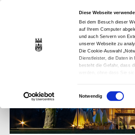
Diese Webseite verwende
Bei dem Besuch dieser Web
auf Ihrem Computer abgele
und auch Servern von Exte
unserer Webseite zu analy
Die Cookie-Auswahl „Notwe
Dienstleister, die Daten 
besteht die Gefahr, dass
werden, ohne dass Sie sic
Cookies genau gesetzt wer
Sie dies verhindern können
Einwilligungsauswahl
Datenschutzerklärung
en
Notwendig
jederzeit mit Wirkung für 