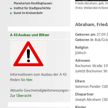
Planetarium Recklinghausen
Frieda Abraham, geb. P
(Foto: Weberskirch/Kord
Institut für Stadtgeschichte
Kunst im Kreisverkehr
Abraham
,
Fried
Geboren am
27.09.
A 43-Ausbau und Blitzer
Geboren in
Buk/Grä
Religion
jüdisch
Adressen
Bochumer Straße 139
zuletzt Bochumer St
Informationen zum Ausbau der A 43
finden Sie
hier
.
Eltern
Salomon Pander (185
Aktuelle Geschwindigkeitsmessungen -
Ehepartner
Zur Übersicht
Joseph Abraham (18
Kinder