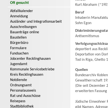
Oft gesucht
Kurt Abraham (*1901
Abfallkalender
Beruf
Anmeldung
Inhaberin Manufaktu
Ausländer und Integrationsarbeit
Sohn Egon
Ausschreibungen
Diskriminierungssta
Bauanträge online
Antisemitismus
Baustellen
Bürgerbüro
Verfolgungsschicksa
Formulare
deportiert aus Reck
Fundsachen
Deportation von Dor
Jobcenter Recklinghausen
Tod in Riga, Ghetto 
Jugendamt
Kommunale Servicebetriebe
Quellen
Kreis Recklinghausen
Bundesarchiv Koblenz
Notdienste
Gewaltherrschaft 19
Ordnungsamt
(Die seit Dezember 2
Personalausweis
erweiterten Fassung
Rat und Ausschüsse
Reisepass
Jüdische Einwohner R
Stadtbibliothek
gibt Namen, Adresse