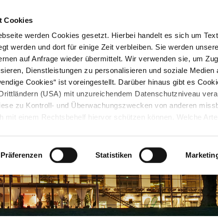
STARTSEITE
KONTAKT
STADTPLAN
PRESSE
KARRIERE
ÜBERSICH
t Cookies
seite werden Cookies gesetzt. Hierbei handelt es sich um Textd
gt werden und dort für einige Zeit verbleiben. Sie werden unse
rnen auf Anfrage wieder übermittelt. Wir verwenden sie, um Zugr
sieren, Dienstleistungen zu personalisieren und soziale Medien 
ndige Cookies“ ist voreingestellt. Darüber hinaus gibt es Cook
in Drittländern (USA) mit unzureichendem Datenschutzniveau vera
 diese zu Kontroll- und Überwachungszwecken von anderen miss
h mit einem Rechtsbehelf hiervor schützen können. Welche Art
den, wie lang sie gespeichert werden, von wem sie gesetzt wu
, können Sie unter „Details anzeigen“ erfahren oder der
tnehmen. Die von Ihnen getroffene Auswahl der gewünschten C
Präferenzen
Statistiken
Marketin
die Zukunft angepasst oder
widerrufen
werden.