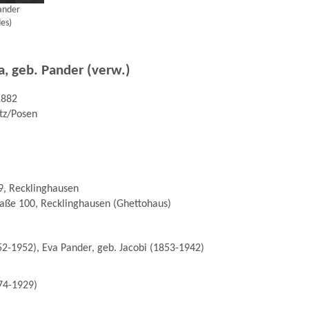
ander
es)
a, geb. Pander (verw.)
1882
tz/Posen
, Recklinghausen
raße 100, Recklinghausen (Ghettohaus)
2-1952), Eva Pander, geb. Jacobi (1853-1942)
74-1929)