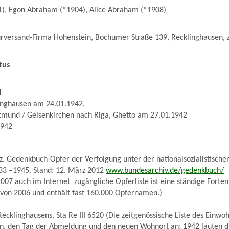
), Egon Abraham (*1904), Alice Abraham (*1908)
rversand-Firma Hohenstein, Bochumer Straße 139, Recklinghausen,
tus
l
linghausen am 24.01.1942,
tmund / Gelsenkirchen nach Riga, Ghetto am 27.01.1942
1942
. Gedenkbuch-Opfer der Verfolgung unter der nationalsozialistische
33 –1945. Stand: 12. März 2012
www.bundesarchiv.de/gedenkbuch/
007 auch im Internet zugängliche Opferliste ist eine ständige Forten
 von 2006 und enthält fast 160.000 Opfernamen.)
ecklinghausens, Sta Re III 6520 (Die zeitgenössische Liste des Ein
n, den Tag der Abmeldung und den neuen Wohnort an; 1942 lauten di