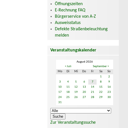
Öffnungszeiten
E-Rechnung FAQ
Bürgerservice von A-Z
Ausweisstatus
Defekte Straßenbeleuchtung
melden
Veranstaltungskalender
August 2026
< Juli
September >
Mo
Di
Mi
Do
Fr
Sa
So
1
2
3
4
5
6
7
8
9
10
11
12
13
14
15
16
17
18
19
20
21
22
23
24
25
26
27
28
29
30
31
Zur Veranstaltungssuche