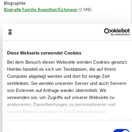
Biographie
Biografie Familie Rosenthal/Eichmann
(2 MB)
Zurück zur Suche
Neuer Eintrag
(neues Fenster wird geöffnet)
Diese Webseite verwendet Cookies
Ihr Kontakt zur Stadtverwaltung
Bei dem Besuch dieser Webseite werden Cookies gesetzt.
Hierbei handelt es sich um Textdateien, die auf Ihrem
Computer abgelegt werden und dort für einige Zeit
verbleiben. Sie werden unserem Server und auch Servern
von Externen auf Anfrage wieder übermittelt. Wir
verwenden sie, um Zugriffe auf unserer Webseite zu
analysieren, Dienstleistungen zu personalisieren und
Online-Terminvergabe
soziale Medien anzubieten. Die Cookie-Auswahl
Ausländerangelegenheiten
„Notwendige Cookies“ ist voreingestellt. Darüber hinaus
Beurkundung Vaterschaft, Sorge
gibt es Cookies und Dienstleister, die Daten in Drittländern
Einwilligungsauswahl
und Unterhalt