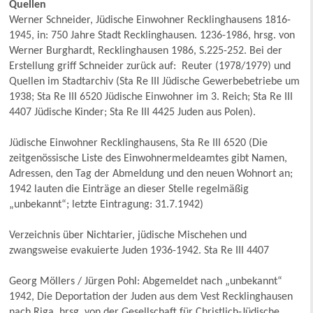
Quellen
Werner Schneider, Jüdische Einwohner Recklinghausens 1816-
1945, in: 750 Jahre Stadt Recklinghausen. 1236-1986, hrsg. von
Werner Burghardt, Recklinghausen 1986, S.225-252. Bei der
Erstellung griff Schneider zurück auf: Reuter (1978/1979) und
Quellen im Stadtarchiv (Sta Re III Jüdische Gewerbebetriebe um
1938; Sta Re III 6520 Jüdische Einwohner im 3. Reich; Sta Re III
4407 Jüdische Kinder; Sta Re III 4425 Juden aus Polen).
Jüdische Einwohner Recklinghausens, Sta Re III 6520 (Die
zeitgenössische Liste des Einwohnermeldeamtes gibt Namen,
Adressen, den Tag der Abmeldung und den neuen Wohnort an;
1942 lauten die Einträge an dieser Stelle regelmäßig
„unbekannt“; letzte Eintragung: 31.7.1942)
Verzeichnis über Nichtarier, jüdische Mischehen und
zwangsweise evakuierte Juden 1936-1942. Sta Re III 4407
Georg Möllers / Jürgen Pohl: Abgemeldet nach „unbekannt“
1942, Die Deportation der Juden aus dem Vest Recklinghausen
nach Riga, hrsg. von der Gesellschaft für Christlich-Jüdische