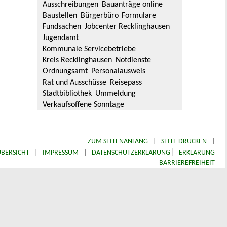
Ausschreibungen
Bauanträge online
Baustellen
Bürgerbüro
Formulare
Fundsachen
Jobcenter Recklinghausen
Jugendamt
Kommunale Servicebetriebe
Kreis Recklinghausen
Notdienste
Ordnungsamt
Personalausweis
Rat und Ausschüsse
Reisepass
Stadtbibliothek
Ummeldung
Verkaufsoffene Sonntage
ZUM SEITENANFANG
|
SEITE DRUCKEN
|
|
BERSICHT
|
IMPRESSUM
|
DATENSCHUTZERKLÄRUNG
ERKLÄRUNG
BARRIEREFREIHEIT