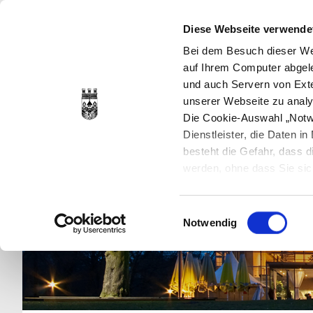
Diese Webseite verwende
Bei dem Besuch dieser Web
auf Ihrem Computer abgele
und auch Servern von Exte
unserer Webseite zu analy
Die Cookie-Auswahl „Notwe
Dienstleister, die Daten 
besteht die Gefahr, dass
werden, ohne dass Sie sic
Cookies genau gesetzt wer
Sie dies verhindern können
Einwilligungsauswahl
Datenschutzerklärung
en
Notwendig
jederzeit mit Wirkung für 