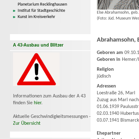
Planetarium Recklinghausen
Institut für Stadtgeschichte
Else Abrahamsohn, geb.
Kunst im Kreisverkehr
(Foto: Jüd. Museum Wes
Abrahamsohn
,
A 43-Ausbau und Blitzer
Geboren am
09.10.
Geboren in
Hemer/I
Religion
jüdisch
Adressen
Loestraße 26, Marl
Informationen zum Ausbau der A 43
Zuzug aus Marl nac
finden Sie
hier
.
01.06.1939 Paulusst
02.03.1940 Hubertus
Aktuelle Geschwindigkeitsmessungen -
03.07.1941 Bismarck
Zur Übersicht
Ehepartner