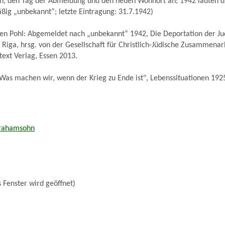
n, den Tag der Abmeldung und den neuen Wohnort an; 1942 lauten di
äßig „unbekannt“; letzte Eintragung: 31.7.1942)
gen Pohl: Abgemeldet nach „unbekannt“ 1942, Die Deportation der J
Riga, hrsg. von der Gesellschaft für Christlich-Jüdische Zusammenar
text Verlag, Essen 2013.
Was machen wir, wenn der Krieg zu Ende ist", Lebenssituationen 192
brahamsohn
 Fenster wird geöffnet)