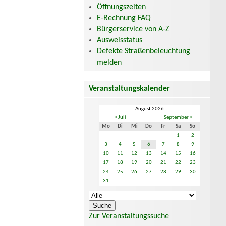
Öffnungszeiten
E-Rechnung FAQ
Bürgerservice von A-Z
Ausweisstatus
Defekte Straßenbeleuchtung
melden
Veranstaltungskalender
August 2026
< Juli
September >
Mo
Di
Mi
Do
Fr
Sa
So
1
2
3
4
5
6
7
8
9
10
11
12
13
14
15
16
17
18
19
20
21
22
23
24
25
26
27
28
29
30
31
Zur Veranstaltungssuche