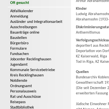
Arthur Abrahamsohn
Oft gesucht
Kinder
Abfallkalender
Ludwig Abrahamsohn
Anmeldung
Abrahamsohn (1933-
Ausländer und Integrationsarbeit
Ausschreibungen
Diskriminierungssta
Bauanträge online
Antisemitismus
Baustellen
Verfolgungsschicksa
Bürgerbüro
deportiert aus Reck
Formulare
Deportation von Dor
Fundsachen
KZ Kaiserwald, Riga
Jobcenter Recklinghausen
Tod in Riga, KZ Kais
Jugendamt
Kommunale Servicebetriebe
Quellen
Kreis Recklinghausen
Bundesarchiv Koblenz
Notdienste
Gewaltherrschaft 19
Ordnungsamt
(Die seit Dezember 2
Personalausweis
erweiterten Fassung
Rat und Ausschüsse
Reisepass
Jüdische Einwohner R
Stadtbibliothek