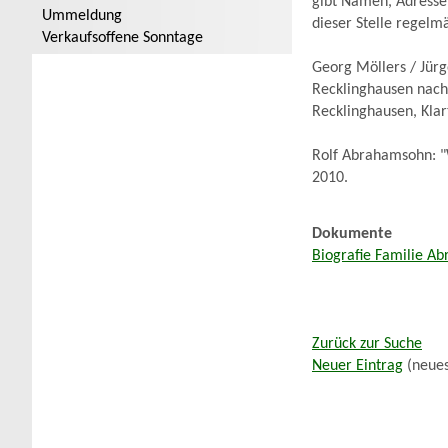
gibt Namen, Adresse
Ummeldung
dieser Stelle regelm
Verkaufsoffene Sonntage
Georg Möllers / Jür
Recklinghausen nach 
Recklinghausen, Klar
Rolf Abrahamsohn: "
2010.
Dokumente
Biografie Familie A
Zurück zur Suche
Neuer Eintrag
(neues