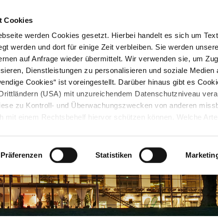
STARTSEITE
KONTAKT
STADTPLAN
PRESSE
KARRIERE
ÜBERSICH
t Cookies
seite werden Cookies gesetzt. Hierbei handelt es sich um Textd
gt werden und dort für einige Zeit verbleiben. Sie werden unse
rnen auf Anfrage wieder übermittelt. Wir verwenden sie, um Zugr
sieren, Dienstleistungen zu personalisieren und soziale Medien 
ndige Cookies“ ist voreingestellt. Darüber hinaus gibt es Cook
in Drittländern (USA) mit unzureichendem Datenschutzniveau vera
 diese zu Kontroll- und Überwachungszwecken von anderen miss
h mit einem Rechtsbehelf hiervor schützen können. Welche Art
den, wie lang sie gespeichert werden, von wem sie gesetzt wu
, können Sie unter „Details anzeigen“ erfahren oder der
tnehmen. Die von Ihnen getroffene Auswahl der gewünschten C
Präferenzen
Statistiken
Marketin
die Zukunft angepasst oder
widerrufen
werden.