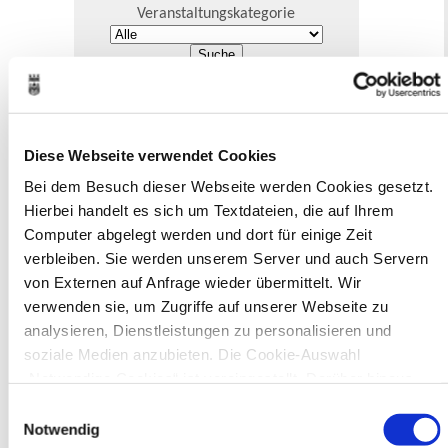
Veranstaltungskategorie
Zur Veranstaltungssuche
Museen
Diese Webseite verwendet Cookies
Bei dem Besuch dieser Webseite werden Cookies gesetzt.
Hierbei handelt es sich um Textdateien, die auf Ihrem
Computer abgelegt werden und dort für einige Zeit
verbleiben. Sie werden unserem Server und auch Servern
In Recklinghausen gibt es verschiedene
von Externen auf Anfrage wieder übermittelt. Wir
Museen zu entdecken, darunter das
verwenden sie, um Zugriffe auf unserer Webseite zu
Ikonen-Museum und die
analysieren, Dienstleistungen zu personalisieren und
Kunsthalle.
Mehr
soziale Medien anzubieten. Die Cookie-Auswahl
„Notwendige Cookies“ ist voreingestellt. Darüber hinaus
gibt es Cookies und Dienstleister, die Daten in Drittländern
Bürgerbeteiligung
Einwilligungsauswahl
(USA) mit unzureichendem Datenschutzniveau verarbeiten.
Notwendig
Online-Beteiligungsportal der