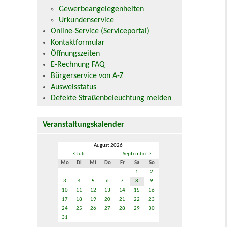
Gewerbeangelegenheiten
Urkundenservice
Online-Service (Serviceportal)
Kontaktformular
Öffnungszeiten
E-Rechnung FAQ
Bürgerservice von A-Z
Ausweisstatus
Defekte Straßenbeleuchtung melden
Veranstaltungskalender
August 2026
< Juli
September >
Mo
Di
Mi
Do
Fr
Sa
So
1
2
3
4
5
6
7
8
9
10
11
12
13
14
15
16
17
18
19
20
21
22
23
24
25
26
27
28
29
30
31