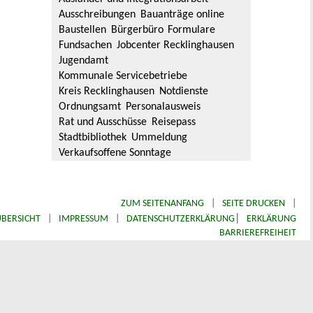
Ausschreibungen
Bauanträge online
Baustellen
Bürgerbüro
Formulare
Fundsachen
Jobcenter Recklinghausen
Jugendamt
Kommunale Servicebetriebe
Kreis Recklinghausen
Notdienste
Ordnungsamt
Personalausweis
Rat und Ausschüsse
Reisepass
Stadtbibliothek
Ummeldung
Verkaufsoffene Sonntage
ZUM SEITENANFANG
|
SEITE DRUCKEN
|
|
BERSICHT
|
IMPRESSUM
|
DATENSCHUTZERKLÄRUNG
ERKLÄRUNG
BARRIEREFREIHEIT