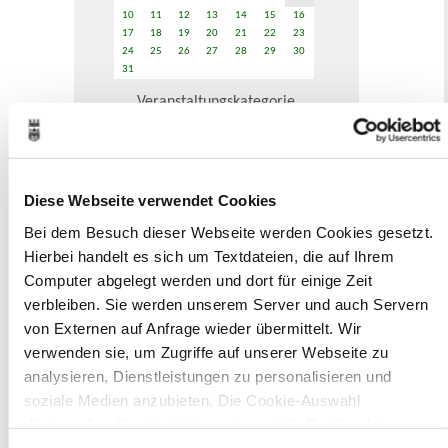
10
11
12
13
14
15
16
17
18
19
20
21
22
23
24
25
26
27
28
29
30
31
Veranstaltungskategorie
Zur Veranstaltungssuche
Diese Webseite verwendet Cookies
Museen
Bei dem Besuch dieser Webseite werden Cookies gesetzt.
Hierbei handelt es sich um Textdateien, die auf Ihrem
Computer abgelegt werden und dort für einige Zeit
verbleiben. Sie werden unserem Server und auch Servern
von Externen auf Anfrage wieder übermittelt. Wir
verwenden sie, um Zugriffe auf unserer Webseite zu
In Recklinghausen gibt es verschiedene
analysieren, Dienstleistungen zu personalisieren und
Museen zu entdecken, darunter das
soziale Medien anzubieten. Die Cookie-Auswahl
Ikonen-Museum und die
„Notwendige Cookies“ ist voreingestellt. Darüber hinaus
Kunsthalle.
Mehr
gibt es Cookies und Dienstleister, die Daten in Drittländern