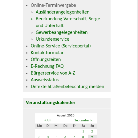
Online-Terminvergabe
Ausländerangelegenheiten
Beurkundung Vaterschaft, Sorge
und Unterhalt
Gewerbeangelegenheiten
Urkundenservice
Online-Service (Serviceportal)
Kontaktformular
Öffnungszeiten
E-Rechnung FAQ
Bürgerservice von A-Z
Ausweisstatus
Defekte Straßenbeleuchtung melden
Veranstaltungskalender
August 2026
< Juli
September >
Mo
Di
Mi
Do
Fr
Sa
So
1
2
3
4
5
6
7
8
9