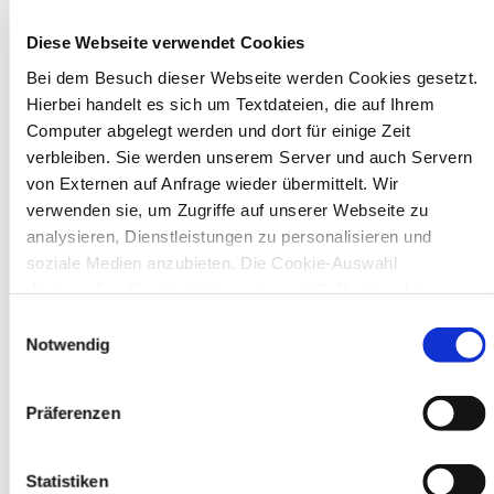
Diese Webseite verwendet Cookies
In Recklinghausen gibt es verschiedene
Bei dem Besuch dieser Webseite werden Cookies gesetzt.
Museen zu entdecken, darunter das
Ikonen-Museum und die
Hierbei handelt es sich um Textdateien, die auf Ihrem
Kunsthalle.
Mehr
Computer abgelegt werden und dort für einige Zeit
verbleiben. Sie werden unserem Server und auch Servern
von Externen auf Anfrage wieder übermittelt. Wir
Bürgerbeteiligung
verwenden sie, um Zugriffe auf unserer Webseite zu
Online-Beteiligungsportal der
analysieren, Dienstleistungen zu personalisieren und
Stadtverwaltung
soziale Medien anzubieten. Die Cookie-Auswahl
„Notwendige Cookies“ ist voreingestellt. Darüber hinaus
Bauleitplanung: Für Bürger*innen gibt
gibt es Cookies und Dienstleister, die Daten in Drittländern
Einwilligungsauswahl
es Möglichkeiten, sich an
(USA) mit unzureichendem Datenschutzniveau verarbeiten.
Notwendig
Bebauungsplänen und Änderungen zum
Es besteht die Gefahr, dass diese zu Kontroll- und
Flächennutzungsplan zu beteiligen.
Überwachungszwecken von anderen missbraucht werden,
Präferenzen
ohne dass Sie sich mit einem Rechtsbehelf hiervor
Aktuelle Bürgerbeteiligungen zu
schützen können. Welche Arten von Cookies genau gesetzt
Bebauungsplänen finden Sie hier.
werden, wie lang sie gespeichert werden, von wem sie
Statistiken