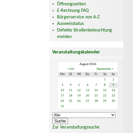
Öffnungszeiten
E-Rechnung FAQ
Bürgerservice von A-Z
Ausweisstatus
Defekte Straßenbeleuchtung
melden
Veranstaltungskalender
August 2026
< Juli
September >
Mo
Di
Mi
Do
Fr
Sa
So
1
2
3
4
5
6
7
8
9
10
11
12
13
14
15
16
17
18
19
20
21
22
23
24
25
26
27
28
29
30
31
Zur Veranstaltungssuche