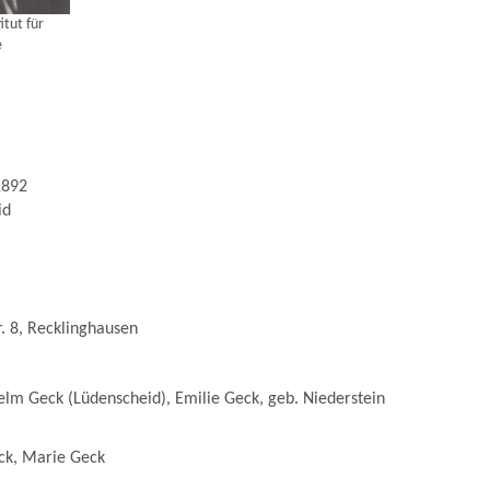
itut für
e
1892
id
r. 8, Recklinghausen
lm Geck (Lüdenscheid), Emilie Geck, geb. Niederstein
eck, Marie Geck