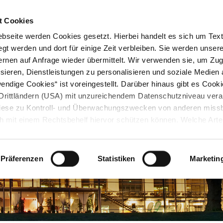
STARTSEITE
KONTAKT
STADTPLAN
PRESSE
KARRIERE
ÜBERSICH
t Cookies
seite werden Cookies gesetzt. Hierbei handelt es sich um Textd
gt werden und dort für einige Zeit verbleiben. Sie werden unse
rnen auf Anfrage wieder übermittelt. Wir verwenden sie, um Zugr
sieren, Dienstleistungen zu personalisieren und soziale Medien 
ndige Cookies“ ist voreingestellt. Darüber hinaus gibt es Cook
in Drittländern (USA) mit unzureichendem Datenschutzniveau vera
 diese zu Kontroll- und Überwachungszwecken von anderen miss
h mit einem Rechtsbehelf hiervor schützen können. Welche Art
den, wie lang sie gespeichert werden, von wem sie gesetzt wu
, können Sie unter „Details anzeigen“ erfahren oder der
tnehmen. Die von Ihnen getroffene Auswahl der gewünschten C
Präferenzen
Statistiken
Marketin
die Zukunft angepasst oder
widerrufen
werden.