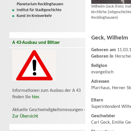
Planetarium Recklinghausen
Wilhelm Geck (Foto: Inst
Institut für Stadtgeschichte
kirchliche Zeitgeschicht
Kunst im Kreisverkehr
Recklinghausen)
Geck
,
Wilhelm
A 43-Ausbau und Blitzer
Geboren am
11.03.
Geboren in
Hersche
Religion
evangelisch
Adressen
Pfarrhaus, Herner St
Informationen zum Ausbau der A 43
finden Sie
hier
.
Eltern
Superintendent Wilhe
Aktuelle Geschwindigkeitsmessungen -
Geschwister
Zur Übersicht
Carl Geck, Emilie G