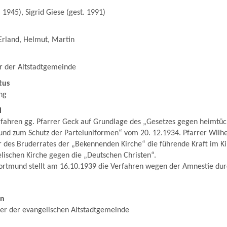
 1945), Sigrid Giese (gest. 1991)
rland, Helmut, Martin
er der Altstadtgemeinde
tus
ng
l
ahren gg. Pfarrer Geck auf Grundlage des „Gesetzes gegen heimtück
 und zum Schutz der Parteiuniformen“ vom 20. 12.1934. Pfarrer Wilh
er des Bruderrates der „Bekennenden Kirche“ die führende Kraft im 
lischen Kirche gegen die „Deutschen Christen“.
ortmund stellt am 16.10.1939 die Verfahren wegen der Amnestie dur
en
rer der evangelischen Altstadtgemeinde