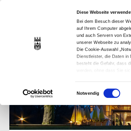
Diese Webseite verwende
Bei dem Besuch dieser Web
auf Ihrem Computer abgele
und auch Servern von Exte
unserer Webseite zu analy
Die Cookie-Auswahl „Notwe
Dienstleister, die Daten 
besteht die Gefahr, dass
werden, ohne dass Sie sic
Cookies genau gesetzt wer
Sie dies verhindern können
Einwilligungsauswahl
Datenschutzerklärung
en
Notwendig
jederzeit mit Wirkung für 