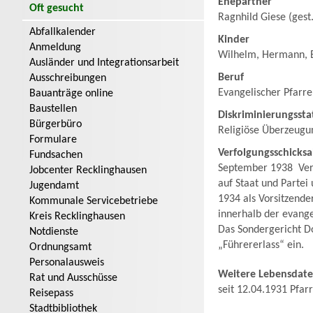
Ehepartner
Oft gesucht
Ragnhild Giese (gest.
Abfallkalender
Kinder
Anmeldung
Wilhelm, Hermann, E
Ausländer und Integrationsarbeit
Beruf
Ausschreibungen
Evangelischer Pfarr
Bauanträge online
Baustellen
Diskriminierungssta
Bürgerbüro
Religiöse Überzeugu
Formulare
Verfolgungsschicksa
Fundsachen
September 1938 Verf
Jobcenter Recklinghausen
auf Staat und Partei
Jugendamt
1934 als Vorsitzend
Kommunale Servicebetriebe
innerhalb der evange
Kreis Recklinghausen
Das Sondergericht D
Notdienste
„Führererlass“ ein.
Ordnungsamt
Personalausweis
Weitere Lebensdat
Rat und Ausschüsse
seit 12.04.1931 Pfar
Reisepass
Stadtbibliothek