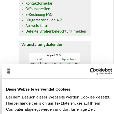
Kontaktformular
Öffnungszeiten
E-Rechnung FAQ
Bürgerservice von A-Z
Ausweisstatus
Defekte Straßenbeleuchtung melden
Veranstaltungskalender
August 2026
< Juli
September >
Mo
Di
Mi
Do
Fr
Sa
So
1
2
3
4
5
6
7
8
9
10
11
12
13
14
15
16
17
18
19
20
21
22
23
24
25
26
27
28
29
30
Diese Webseite verwendet Cookies
31
Bei dem Besuch dieser Webseite werden Cookies gesetzt.
Veranstaltungskategorie
Hierbei handelt es sich um Textdateien, die auf Ihrem
Computer abgelegt werden und dort für einige Zeit