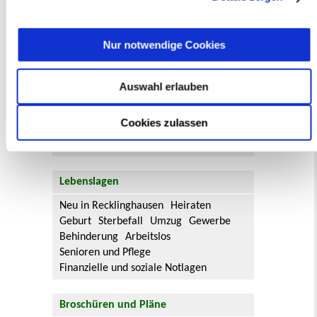
es Möglichkeiten, sich an
Bebauungsplänen und Änderungen zum
Flächennutzungsplan zu beteiligen.
Nur notwendige Cookies
Aktuelle Bürgerbeteiligungen zu
Bebauungsplänen finden Sie hier.
Auswahl erlauben
Aktuelle Bürgerbeteiligungen zu
Cookies zulassen
Flächennutzungsplan-Änderungen finden
Sie hier.
Lebenslagen
Neu in Recklinghausen
Heiraten
Geburt
Sterbefall
Umzug
Gewerbe
Behinderung
Arbeitslos
Senioren und Pflege
Finanzielle und soziale Notlagen
Broschüren und Pläne