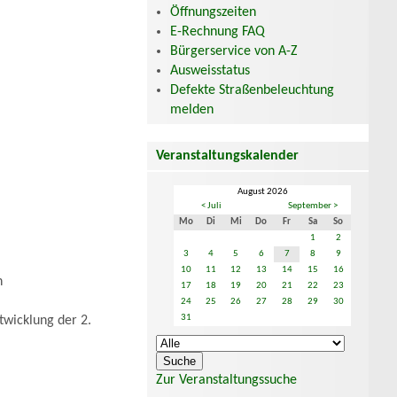
Öffnungszeiten
E-Rechnung FAQ
Bürgerservice von A-Z
Ausweisstatus
Defekte Straßenbeleuchtung
melden
Veranstaltungskalender
August 2026
< Juli
September >
Mo
Di
Mi
Do
Fr
Sa
So
1
2
3
4
5
6
7
8
9
10
11
12
13
14
15
16
n
17
18
19
20
21
22
23
24
25
26
27
28
29
30
31
twicklung der 2.
Zur Veranstaltungssuche