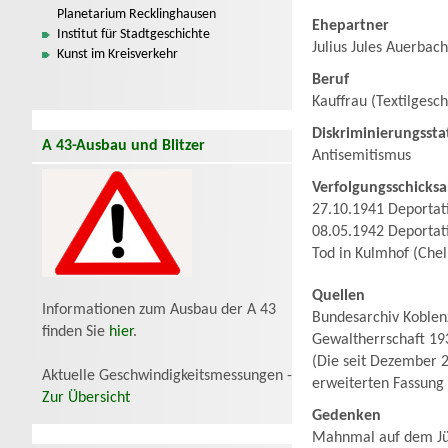
Planetarium Recklinghausen
Ehepartner
Institut für Stadtgeschichte
Julius Jules Auerbac
Kunst im Kreisverkehr
Beruf
Kauffrau (Textilgesch
Diskriminierungssta
A 43-Ausbau und Blitzer
Antisemitismus
Verfolgungsschicksa
27.10.1941 Deportati
08.05.1942 Deportat
Tod in Kulmhof (Che
Quellen
Informationen zum Ausbau der A 43
Bundesarchiv Koblenz
finden Sie
hier
.
Gewaltherrschaft 19
(Die seit Dezember 2
Aktuelle Geschwindigkeitsmessungen -
erweiterten Fassung
Zur Übersicht
Gedenken
Mahnmal auf dem Jü