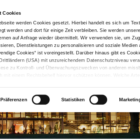
STARTSEITE
KONTAKT
STADTPLAN
PRESSE
KARRIERE
ÜBERSICH
t Cookies
seite werden Cookies gesetzt. Hierbei handelt es sich um Textd
gt werden und dort für einige Zeit verbleiben. Sie werden unse
rnen auf Anfrage wieder übermittelt. Wir verwenden sie, um Zugr
sieren, Dienstleistungen zu personalisieren und soziale Medien 
ndige Cookies“ ist voreingestellt. Darüber hinaus gibt es Cook
in Drittländern (USA) mit unzureichendem Datenschutzniveau vera
 diese zu Kontroll- und Überwachungszwecken von anderen miss
h mit einem Rechtsbehelf hiervor schützen können. Welche Art
den, wie lang sie gespeichert werden, von wem sie gesetzt wu
, können Sie unter „Details anzeigen“ erfahren oder der
tnehmen. Die von Ihnen getroffene Auswahl der gewünschten C
Präferenzen
Statistiken
Marketin
die Zukunft angepasst oder
widerrufen
werden.