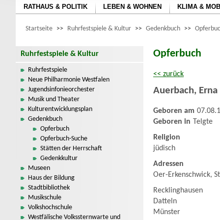
RATHAUS & POLITIK
LEBEN & WOHNEN
KLIMA & MOB
Startseite
>>
Ruhrfestspiele & Kultur
>>
Gedenkbuch
>>
Opferbuc
Opferbuch
Ruhrfestspiele & Kultur
Ruhrfestspiele
<< zurück
Neue Philharmonie Westfalen
Auerbach
,
Erna
Jugendsinfonieorchester
Musik und Theater
Kulturentwicklungsplan
Geboren am
07.08.
Gedenkbuch
Geboren in
Telgte
Opferbuch
Religion
Opferbuch-Suche
jüdisch
Stätten der Herrschaft
Gedenkkultur
Adressen
Museen
Oer-Erkenschwick, S
Haus der Bildung
Stadtbibliothek
Recklinghausen
Musikschule
Datteln
Volkshochschule
Münster
Westfälische Volkssternwarte und