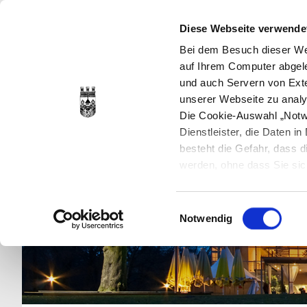
Diese Webseite verwende
Bei dem Besuch dieser Web
auf Ihrem Computer abgele
und auch Servern von Exte
unserer Webseite zu analy
Die Cookie-Auswahl „Notwe
Dienstleister, die Daten 
besteht die Gefahr, dass
werden, ohne dass Sie sic
Cookies genau gesetzt wer
Sie dies verhindern können
Einwilligungsauswahl
Datenschutzerklärung
en
Notwendig
jederzeit mit Wirkung für 