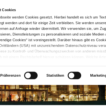
STARTSEITE
KONTAKT
STADTPLAN
PRESSE
KARRIERE
ÜBERSICH
t Cookies
seite werden Cookies gesetzt. Hierbei handelt es sich um Textd
gt werden und dort für einige Zeit verbleiben. Sie werden unse
rnen auf Anfrage wieder übermittelt. Wir verwenden sie, um Zugr
sieren, Dienstleistungen zu personalisieren und soziale Medien 
ndige Cookies“ ist voreingestellt. Darüber hinaus gibt es Cook
in Drittländern (USA) mit unzureichendem Datenschutzniveau vera
 diese zu Kontroll- und Überwachungszwecken von anderen miss
h mit einem Rechtsbehelf hiervor schützen können. Welche Art
den, wie lang sie gespeichert werden, von wem sie gesetzt wu
, können Sie unter „Details anzeigen“ erfahren oder der
tnehmen. Die von Ihnen getroffene Auswahl der gewünschten C
Präferenzen
Statistiken
Marketin
die Zukunft angepasst oder
widerrufen
werden.