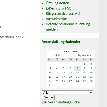
Öffnungszeiten
E-Rechnung FAQ
Bürgerservice von A-Z
Ausweisstatus
Defekte Straßenbeleuchtung
n
melden
twicklung der 2.
Veranstaltungskalender
August 2026
< Juli
September >
Mo
Di
Mi
Do
Fr
Sa
So
1
2
3
4
5
6
7
8
9
10
11
12
13
14
15
16
17
18
19
20
21
22
23
24
25
26
27
28
29
30
31
Zur Veranstaltungssuche