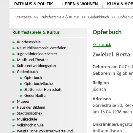
RATHAUS & POLITIK
LEBEN & WOHNEN
KLIMA & MOB
Startseite
>>
Ruhrfestspiele & Kultur
>>
Gedenkbuch
>>
Opferbuc
Opferbuch
Ruhrfestspiele & Kultur
Ruhrfestspiele
<< zurück
Neue Philharmonie Westfalen
Zwiebel
,
Berta,
Jugendsinfonieorchester
Musik und Theater
Kulturentwicklungsplan
Geboren am
04.05.
Gedenkbuch
Geboren in
Zglobien
Opferbuch
Religion
Opferbuch-Suche
jüdisch
Stätten der Herrschaft
Gedenkkultur
Adressen
Museen
Görrestraße 20, Rec
Haus der Bildung
am 15.04.1936 nach
Stadtbibliothek
Musikschule
Diskriminierungssta
Volkshochschule
Antisemitismus
Westfälische Volkssternwarte und