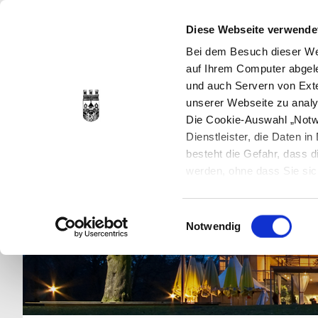
Diese Webseite verwende
Bei dem Besuch dieser Web
auf Ihrem Computer abgele
und auch Servern von Exte
unserer Webseite zu analy
Die Cookie-Auswahl „Notwe
Dienstleister, die Daten 
besteht die Gefahr, dass
werden, ohne dass Sie sic
Cookies genau gesetzt wer
Sie dies verhindern können
Einwilligungsauswahl
Datenschutzerklärung
en
Notwendig
jederzeit mit Wirkung für 