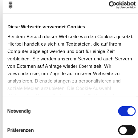
Ausweisstatus
Defekte Straßenbeleuchtung melden
Veranstaltungskalender
Diese Webseite verwendet Cookies
Bei dem Besuch dieser Webseite werden Cookies gesetzt.
August 2026
Hierbei handelt es sich um Textdateien, die auf Ihrem
< Juli
September >
Mo
Di
Mi
Do
Fr
Sa
So
Computer abgelegt werden und dort für einige Zeit
1
2
verbleiben. Sie werden unserem Server und auch Servern
3
4
5
6
7
8
9
von Externen auf Anfrage wieder übermittelt. Wir
10
11
12
13
14
15
16
17
18
19
20
21
22
23
verwenden sie, um Zugriffe auf unserer Webseite zu
24
25
26
27
28
29
30
analysieren, Dienstleistungen zu personalisieren und
31
soziale Medien anzubieten. Die Cookie-Auswahl
Veranstaltungskategorie
„Notwendige Cookies“ ist voreingestellt. Darüber hinaus
gibt es Cookies und Dienstleister, die Daten in Drittländern
Einwilligungsauswahl
(USA) mit unzureichendem Datenschutzniveau verarbeiten.
Notwendig
Zur Veranstaltungssuche
Es besteht die Gefahr, dass diese zu Kontroll- und
Überwachungszwecken von anderen missbraucht werden,
Präferenzen
Museen
ohne dass Sie sich mit einem Rechtsbehelf hiervor